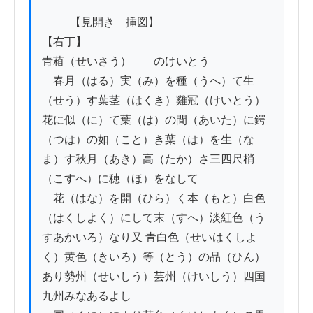
          【見開き　挿図】

【右丁】

青葙（せいさう）　　のけいとう

　春月（はる）実（み）を種（うへ）て生
（せう）す葉茎（はくき）雞冠（けいとう）
花に似（に）て葉（は）の間（あいた）に鍔
（つは）の如（こと）き葉（は）を生（な
ま）す秋月（あき）高（たか）さ三四尺梢
（こすへ）に穂（ほ）をなして

　花（はな）を開（ひら）く本（もと）白色
（はくしよく）にして末（すへ）淡紅色（う
すあかいろ）なり又 青白色（せいはくしよ
く）黄色（きいろ）等（とう）の品（ひん）
あり勢州（せいしう）芸州（けいしう）四国
九州みなあるよし
