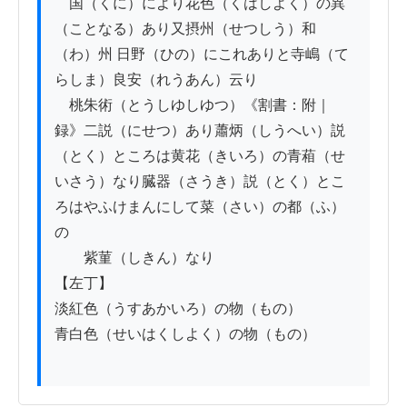
　国（くに）により花色（くはしよく）の異
（ことなる）あり又摂州（せつしう）和
（わ）州 日野（ひの）にこれありと寺嶋（て
らしま）良安（れうあん）云り

　桃朱術（とうしゆしゆつ）《割書：附｜
録》二説（にせつ）あり蕭炳（しうへい）説
（とく）ところは黄花（きいろ）の青葙（せ
いさう）なり臓器（さうき）説（とく）とこ
ろはやふけまんにして菜（さい）の都（ふ）
の

　　紫菫（しきん）なり

【左丁】

淡紅色（うすあかいろ）の物（もの）

青白色（せいはくしよく）の物（もの）
