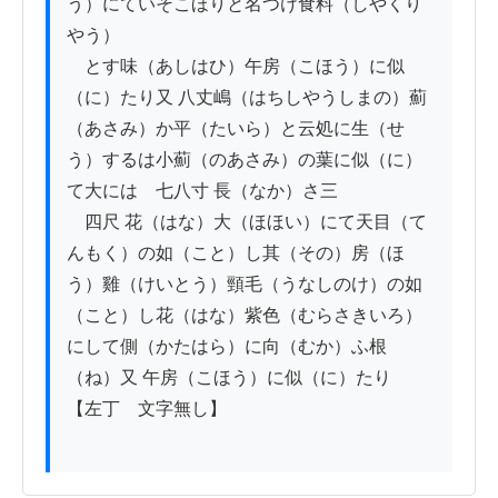
う）にていそこほりと名つけ食料（しやくり
やう）

　とす味（あしはひ）午房（こほう）に似
（に）たり又 八丈嶋（はちしやうしまの）薊
（あさみ）か平（たいら）と云処に生（せ
う）するは小薊（のあさみ）の葉に似（に）
て大にはゝ七八寸 長（なか）さ三

　四尺 花（はな）大（ほほい）にて天目（て
んもく）の如（こと）し其（その）房（ほ
う）雞（けいとう）頸毛（うなしのけ）の如
（こと）し花（はな）紫色（むらさきいろ）
にして側（かたはら）に向（むか）ふ根
（ね）又 午房（こほう）に似（に）たり

【左丁　文字無し】　
