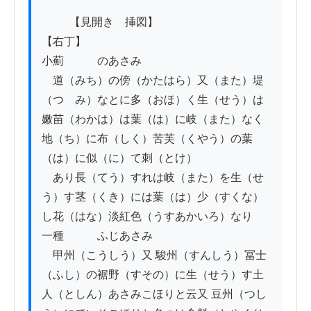
          【見開き　挿図】

【右丁】

小薊　　　のあさみ

　道（みち）の傍（かたはら）又（また）堤
（つゝみ）なとに多（おほ）く生（せう）は
嫩苗（わかは）は葉（は）に岐（また）なく
地（ち）に布（しく）苦芙（くやう）の葉
（は）に似（に）て刺（とけ）

　あり長（てう）すれは岐（また）を生（せ
う）す茎（くき）には葉（は）少（すくな）
し花（はな）淡紅色（うすあかいろ）なり

一種　　　ふじあさみ

　甲州（こうしう）又 駿州（すんしう）冨士
（ふし）の裾野（すその）に生（せう）す土
人（としん）あさみこほりと云又 豆州（つし