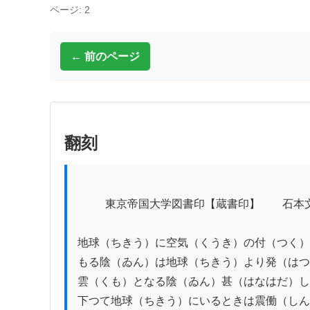
ページ: 2
← 前のページ
翻刻
          東京帝国大学図書印【蔵書印】　　石本文庫【蔵書印】

地球（ちきう）に空気（くうき）の付（つく）
もる陰（ゐん）は地球（ちきう）より発（はつ
雲（くも）となる陰（ゐん）甚（はなはだ）し
下つて地球（ちきう）にいるときは震働（しん