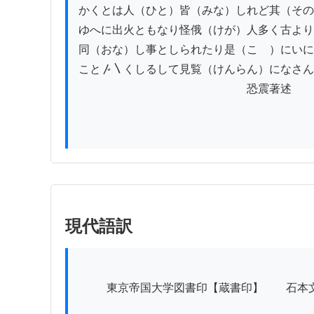
かくとは人（ひと）皆（みな）しれど其（その
ゆへに出火ともなり怪俄（けが）人多く古より
同（おな）し事としられたり是（こゝ）にいに
こと〴〵くしるして見覧（けんらん）になさん
　　　　　　　　　　　　　　　恐震著述

現代語訳
          東京帝国大学図書印【蔵書印】　　石本文庫【蔵書印】
