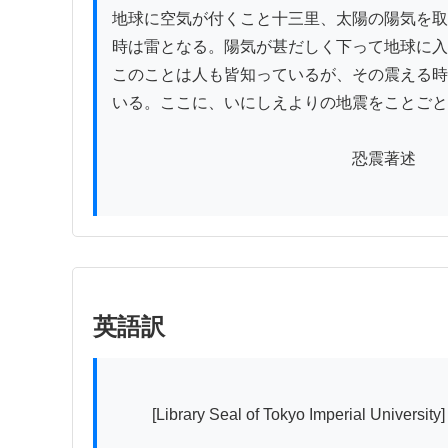
地球に空気が付くこと十三里、太陽の陽気を取
時は雷となる。陽気が甚だしく下って地球に入
このことは人も皆知っているが、その震える時
いる。ここに、いにしえよりの地震をことごと
　　　　　　　　　　　　　　　恐震著述

英語訳
          [Library Seal of Tokyo Imperial University]　　[Ishimoto Collection Seal]
