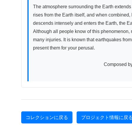
The atmosphere surrounding the Earth extends for 
rises from the Earth itself, and when combined
descends intensely and enters the Earth, the Ear
Although all people know of this phenomenon, no
many injuries. It is known that earthquakes fro
present them for your perusal.

　　　　　　　　　　　　　　　Composed by Kyōshin [Re
コレクションに戻る
プロジェクト情報に戻