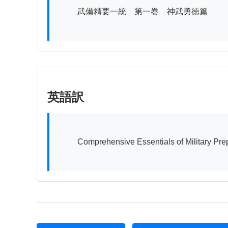
          武備精要一統　第一巻　神武勇徳篇

英語訳
          Comprehensive Essentials of Military Preparedness, Volume One: Chapter on Divine Martial Valor and Virtue
