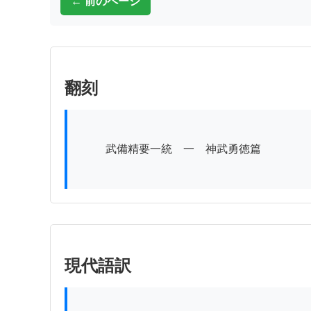
← 前のページ
翻刻
          武備精要一統　一　神武勇徳篇

現代語訳