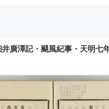
井廣澤記・颶風紀事・天明七年將