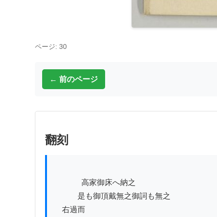
ページ: 30
← 前のページ
翻刻
          　高家御床へ納之

　　　是も御頂戴無之御詞も無之

　右過而
