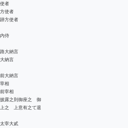
使者

方使者

跡方使者

内侍

路大納言

大納言

前大納言

宰相

前宰相

披露之則御座之　御

上之　上意有之て退

太宰大貳
