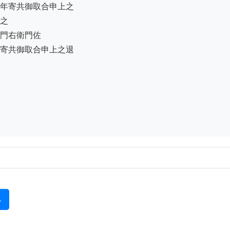
年寄共御取合申上之

之

門右衛門佐

寄共御取合申上之退

る