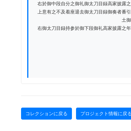
　右於御中段自分之御礼御太刀目録高家披露之
　上意有之不及着座退去御太刀目録御奏者番引
　　　　　　　　　　　　　　　　　　　土御
　右御太刀目録持参於御下段御礼高家披露之年
コレクションに戻る
プロジェクト情報に戻