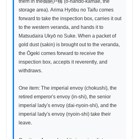
them in the御納戸構 (o-nando-kamae, the 
storage area). Arima Hyōbu no Taifu comes 
forward to take the inspection box, carries it out 
to the western veranda, and hands it to 
Matsudaira Ukyō no Suke. When a packet of 
gold dust (sakin) is brought out to the veranda, 
the Ōgeki comes forward to receive the 
inspection box, accepts it reverently, and 
withdraws.

One item: The imperial envoy (chokushi), the 
retired emperor's envoy (in-shi), the senior 
imperial lady's envoy (dai-nyoin-shi), and the 
imperial lady's envoy (nyoin-shi) take their 
leave.
