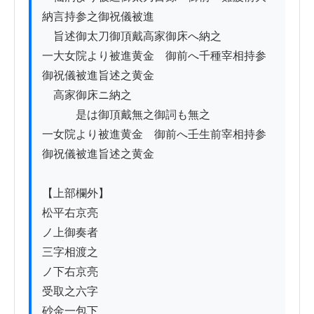
納言持参之御祝儀被進

　旨述御太刀御頂戴高家御床へ納之

一大女院より被進黄金　御前へ千種宰相持参
御祝儀被進旨述之黄金

　高家御床ニ納之

　　　是は御頂戴無之御詞も無之

一女院より被進黄金　御前へ壬生前宰相持参
御祝儀被進旨述之黄金

【上部欄外】

松平右京亮

ノ上御奏者

三字相渡之

ノ下右京亮

受取之六字

砂金一包下
