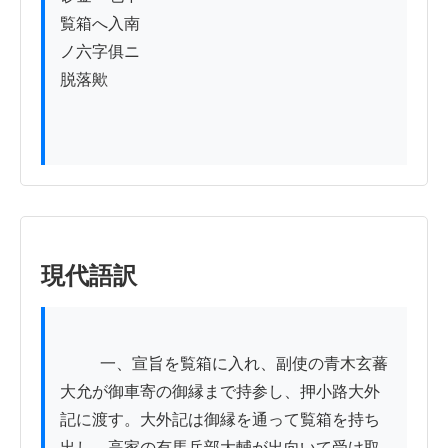
覧箱へ入南

ノ六字俱ニ

脱落歟

現代語訳
          一、宣旨を覧箱に入れ、副使の青木玄蕃
大允が御車寄の御縁まで持参し、押小路大外
記に渡す。大外記は御縁を通って覧箱を持ち
出し、高家の有馬兵部大輔が出向いて受け取