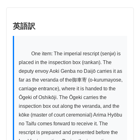
英語訳
          One item: The imperial rescript (senjи) is 
placed in the inspection box (rankan). The 
deputy envoy Aoki Genba no Daijō carries it as 
far as the veranda of the御車寄 (o-kurumayose, 
carriage entrance), where it is handed to the 
Ōgeki of Oshikōji. The Ōgeki carries the 
inspection box out along the veranda, and the 
kōke (master of court ceremonial) Arima Hyōbu 
no Taifu comes forward to receive it. The 
rescript is prepared and presented before the 