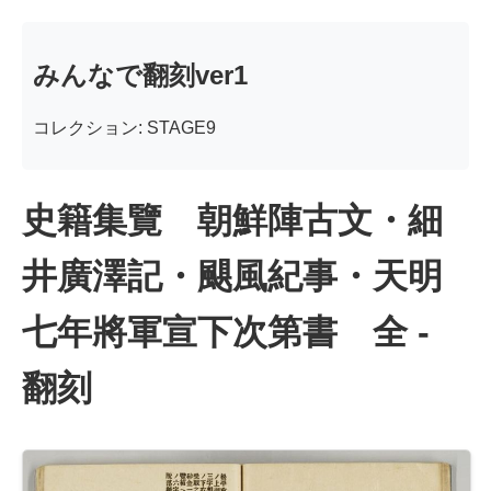
みんなで翻刻ver1
コレクション: STAGE9
史籍集覽 朝鮮陣古文・細
井廣澤記・颶風紀事・天明
七年將軍宣下次第書 全 -
翻刻