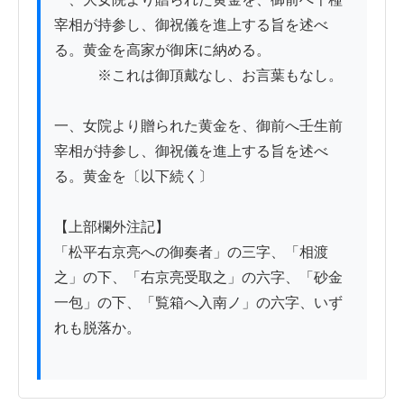
宰相が持参し、御祝儀を進上する旨を述べ
る。黄金を高家が御床に納める。

　　　※これは御頂戴なし、お言葉もなし。

一、女院より贈られた黄金を、御前へ壬生前
宰相が持参し、御祝儀を進上する旨を述べ
る。黄金を〔以下続く〕

【上部欄外注記】

「松平右京亮への御奏者」の三字、「相渡
之」の下、「右京亮受取之」の六字、「砂金
一包」の下、「覧箱へ入南ノ」の六字、いず
れも脱落か。
