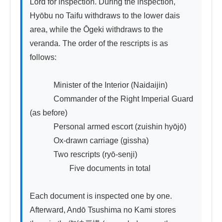
Lord for inspection. During the inspection, 
Hyōbu no Taifu withdraws to the lower dais 
area, while the Ōgeki withdraws to the 
veranda. The order of the rescripts is as 
follows:

　　　Minister of the Interior (Naidaijin)

　　　Commander of the Right Imperial Guard 
(as before)

　　　Personal armed escort (zuishin hyōjō)

　　　Ox-drawn carriage (gissha)

　　　Two rescripts (ryō-senji)

　　　　　Five documents in total

Each document is inspected one by one. 
Afterward, Andō Tsushima no Kami stores 