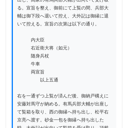
る。宣旨を整え、御前にて上覧の間、兵部大
輔は御下段へ退いて控え、大外記は御縁に退
いて控える。宣旨の次第は以下の通り。

　　　内大臣

　　　右近衛大将（如元）

　　　随身兵杖

　　　牛車

　　　両宣旨

　　　　　以上五通

右を一通ずつ上覧が済んだ後、御納戸構えに
安藤対馬守が納める。有馬兵部大輔が出座し
て覧箱を取り、西の御縁へ持ち出し、松平右
京亮へ渡す。砂金一包を御縁へ持ち出した
時、大外記が出向いて覧箱を受け取り、頂戴