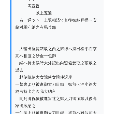
　　　両宣旨

　　　　　以上五通

　右一通ツヽ　上覧相済て其後御納戸搆へ安
藤対馬守納之有馬兵部

　大輔出座覧箱取之西之御縁へ持出松平右京
亮へ相渡之砂金一包御

　縁へ持出候時大外記出向覧箱受取之頂戴之
退去

一勅使院使大女院使女院使退座

一禁裏より被進御太刀目録　御前へ油小路大
納言持出之久我大納言

　同列御祝儀被進旨述之御太刀御頂戴以後高
家御床納之

一仙洞より被進御太刀目録　御前へ難波前大