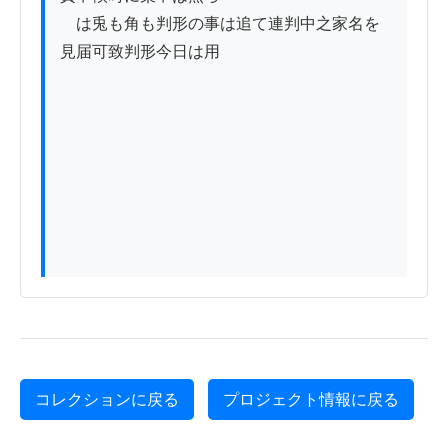
　は兎も角も判形の事は追て連判中之家名を
見届可致判形今日は用

コレクションに戻る
プロジェクト情報に戻る