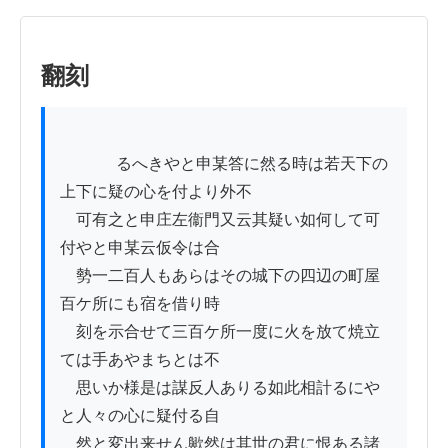
翻刻
          　るへきやと申某答に然る時は若天下の
上下に疑の心を付より外不

　可有之と申庄左衞門又云其疑い如何して可
付やと申某云仮令は合

　勢一二百人もあらはその城下の四辺の町屋
百ケ所にも宿を借り時

　刻を示合せて三百ケ所一度に火を放て焼立
ては手あやまちとは不

　思いか様是は謀反人ありる如此相計るにや
と人々の心に疑付る自

　然と変出来せん歟然は其世の君に恨ある諸