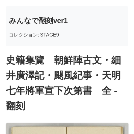
みんなで翻刻ver1
コレクション: STAGE9
史籍集覽 朝鮮陣古文・細
井廣澤記・颶風紀事・天明
七年將軍宣下次第書 全 -
翻刻