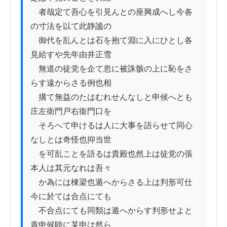
　者哉定て吾心を引見んとの座興成へし今各
の寸法を以て此静謐の

　御代を乱んとは石を抱て淵に入にひとし各
見給すや先年由井正雪

　無道の徒党を企て忽に被誅骸の上に恥をさ
らす遠からさる例也相

　搆て無益のたはむれせんなしと申候へとも
庄左衛門戸右衞門口を

　そろへて申けるは人に大事を語らせて同心
なしとは奇怪也抑当世

　を可乱ことを語るは貴殿也然上は徒党の張
本人は其元なれは吾々

　か為には棟梁也遁へからさる上は判形可仕
今に於ては合点にても

　不合点にても同類は遁へからす判形せよと
責申候時に某申は然ら
