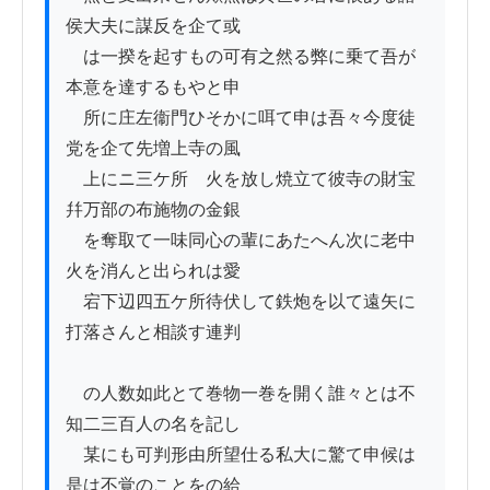
侯大夫に謀反を企て或

　は一揆を起すもの可有之然る弊に乗て吾が
本意を達するもやと申

　所に庄左衞門ひそかに咡て申は吾々今度徒
党を企て先増上寺の風

　上にニ三ケ所ゟ火を放し焼立て彼寺の財宝
幷万部の布施物の金銀

　を奪取て一味同心の輩にあたへん次に老中
火を消んと出られは愛

　宕下辺四五ケ所待伏して鉄炮を以て遠矢に
打落さんと相談す連判

　の人数如此とて巻物一巻を開く誰々とは不
知二三百人の名を記し

　某にも可判形由所望仕る私大に驚て申候は
是は不覚のことをの給
