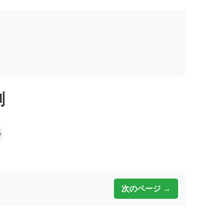
刻
次のページ →