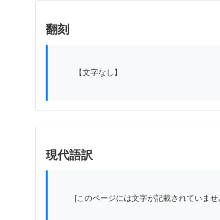
翻刻
          【文字なし】

現代語訳
          [このページには文字が記載されていません]
