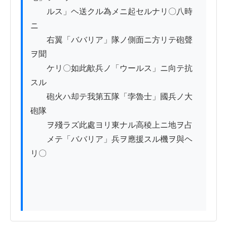
　　ルス」ヘ送クル為メニ起セルナリ〇八時
ニ

　　右翼「ババリア」隊ノ側面ニ方リテ砲聲
ヲ聞

　　ケリ〇如此歒兵ノ「ウールス」ニ向テ抗
スル

　　砲火ハ却テ我第五隊「孛魯士」國兵ノ大
砲隊

　　ヲ殘ラズ此處ヨリ東ナル高稜上ニ地ヲ占

　　メテ「ババリア」兵ヲ應援スル機ヲ與ヘ
リ〇
