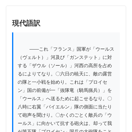
現代語訳
          ——これ「フランス」国軍が「ウールス
（ヴェルト）」河及び「ガンステット」に対
する「ザウル（ソール）」河西の高所を占め
るによりてなり。〇六日の暁天に、敵の露営
の隊と一小戦を始めり。これは「プロイセ
ン」国の前備が一「抜隊竜（騎馬猟兵）」を
「ウールス」へ送るために起こせるなり。〇
八時に右翼「バイエルン」隊の側面に当たり
て砲声を聞けり。〇かくのごとく敵兵の「ウ
ールス」に向かいて抗する砲火は、却って我
が第五隊「プロイセン」国兵の大砲隊をこと