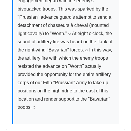
engagement began with the enemy's 
bivouacked troops. This was sparked by the 
"Prussian" advance guard's attempt to send a 
detachment of chasseurs à cheval (mounted 
light cavalry) to "Wörth." ○ At eight o'clock, the 
sound of artillery fire was heard on the flank of 
the right-wing "Bavarian" forces. ○ In this way, 
the artillery fire with which the enemy troops 
resisted the advance on "Wörth" actually 
provided the opportunity for the entire artillery 
corps of our Fifth "Prussian" Army to take up 
positions on the high ridge to the east of this 
location and render support to the "Bavarian" 
troops. ○
