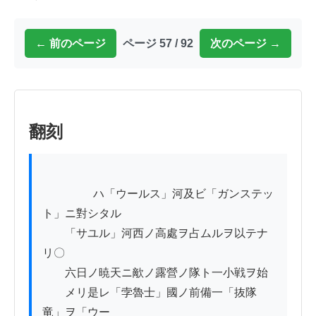
← 前のページ
ページ 57 / 92
次のページ →
翻刻
          　　ハ「ウールス」河及ビ「ガンステッ
ト」ニ對シタル

　　「サユル」河西ノ高處ヲ占ムルヲ以テナ
リ〇

　　六日ノ暁天ニ歒ノ露營ノ隊ト一小戦ヲ始

　　メリ是レ「孛魯士」國ノ前備一「抜隊
竜」ヲ「ウー
