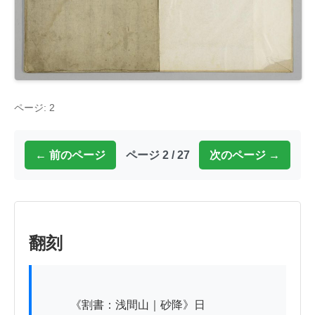
ページ: 2
← 前のページ
ページ 2 / 27
次のページ →
翻刻
          《割書：浅間山｜砂降》日
