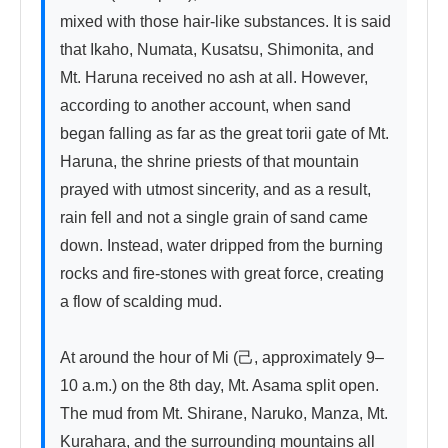
mixed with those hair-like substances. It is said 
that Ikaho, Numata, Kusatsu, Shimonita, and 
Mt. Haruna received no ash at all. However, 
according to another account, when sand 
began falling as far as the great torii gate of Mt. 
Haruna, the shrine priests of that mountain 
prayed with utmost sincerity, and as a result, 
rain fell and not a single grain of sand came 
down. Instead, water dripped from the burning 
rocks and fire-stones with great force, creating 
a flow of scalding mud.

At around the hour of Mi (己, approximately 9–
10 a.m.) on the 8th day, Mt. Asama split open. 
The mud from Mt. Shirane, Naruko, Manza, Mt. 
Kurahara, and the surrounding mountains all 