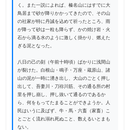
く。また一説によれば、榛名山にはすでに大
鳥居まで砂が降りかかってきたので、その山
の社家が特に丹誠を込めて祈ったところ、雨
が降って砂は一粒も降らず、かの焼け岩・火
石から滴る水のように激しく掛かり、燃えた
ぎる泥となった。

八日の己の刻（午前十時頃）ばかりに浅間山
が裂けた。白根山・鳴子・万座・蔵原山、諸
山の泥が一時に湧き出し、大山のごとく押し
出して、吾妻川・刀祢川筋、その通る所の村
里を押し崩し、押し抜いて通るのであるか
ら、何をもってたまることができようか。人
民はいうに及ばず、牛・馬・六畜（家畜）こ
とごとく流れ溺れ死ぬこと、数えるいとまも
ない。
