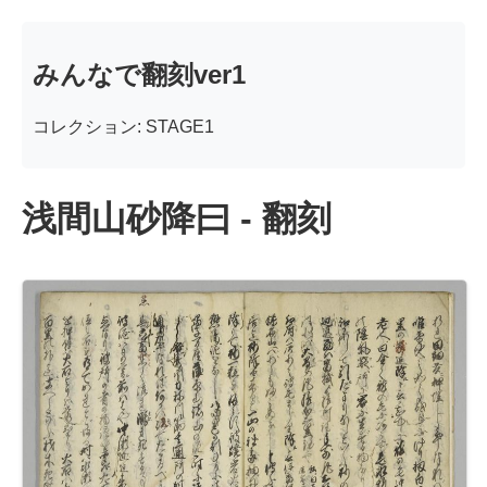
みんなで翻刻ver1
コレクション: STAGE1
浅間山砂降曰 - 翻刻