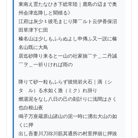
東南え雲たなひき下総常陸｜鹿島の辺まで奥
州会津迄降しと聞積る》

江府は灰少〻彼毛まじり降￣ルト云伊香保沼
田草津下仁田

榛名山は少しもふらぬよし申傳ふ又一説に榛
名山既に大鳥

居迄砂降り来ると一山の社家抽￣テ＿二丹誠
￣ヲ＿一祈りければ雨の

降りて砂一粒もふらず彼焼岩火石｜滴（シ
タゝル）る水如く激（ミク）れ掛り

燃湯泥をなし八日の己の刻計りに浅間はさく
也白根山夜

鳴子万座蔵原山諸山の泥一時に湧出大山の如
くに押

出し吾妻川刀祢川筋其通所の村里押崩じ押抜