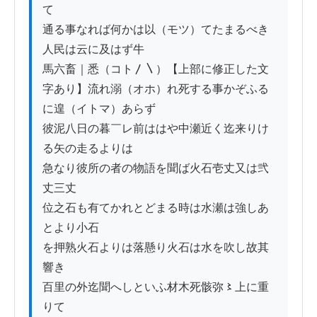
て

通る事なれば何かは以（モツ）てたまるべき
人民は云に及はず牛

馬六畜｜悉（コト〳〵）【上部に修正した文
字あり】流れ溺（オホ）れ死する事かぞふる
に遑（イトマ）あらず

彼泥八日の暮￣レ前ははや中瀬近く迄来りけ
る矢の走るよりは

急なり彼所の者の物語を聞ば火石壱丈又は弐
丈三丈

位之石も有てかれとどまる時は水瀬は強しあ
とより小石

を押熟火石よりは落懸り火石は水を吹し故其
響き

百里の外迄聞へしといふ材木死骸弥〻上に重
りて
