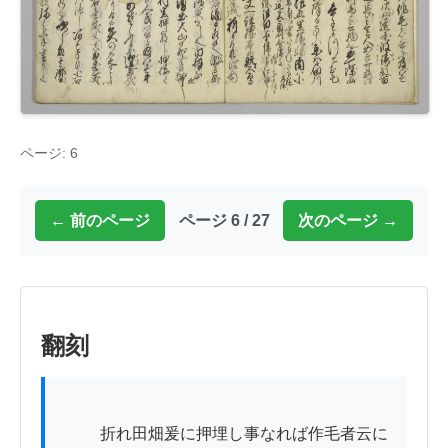
ページ: 6
← 前のページ
ページ 6 / 27
次のページ →
翻刻
          折れ田畑爰に押埋し事なれば作毛者云に