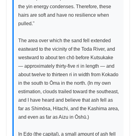
the yin energy condenses. Therefore, these 
hairs are soft and have no resilience when 
pulled."

The area over which the sand fell extended 
eastward to the vicinity of the Toda River, and 
westward to about ten chō before Kutsukake 
— approximately thirty-five ri in length — and 
about twelve to thirteen ri in width from Kokado 
in the south to Ōma in the north. (In my own 
estimation, clouds trailed toward the southeast, 
and I have heard and believe that ash fell as 
far as Shimōsa, Hitachi, and the Kashima area, 
and even as far as Aizu in Ōshū.)

In Edo (the capital), a small amount of ash fell 