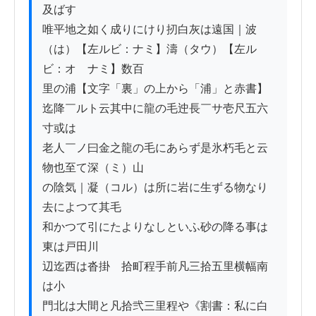
及ばす

唯平地之如く成りにけり扨白灰は遠国｜波
（は）【左ルビ：ナミ】濤（タウ）【左ル
ビ：オゝナミ】数百

里の浦【文字「裏」の上から「浦」と赤書】
迄降￣ルト云其中に龍の毛迚長￣サ壱尺五六
寸或は

老人￣ノ曰金之龍の毛にあらず是氷朽毛と云
物也至て深（ミ）山

の陰気｜凝（コル）は所に岩に生ずる物なり
去によつて其毛

和かつて引にたよりなしといふ砂の降る事は
東は戸田川

辺迄西は沓掛ゟ拾町程手前凡三拾五里横幅南
は小

門北は大間と凡拾弐三里程や《割書：私に白