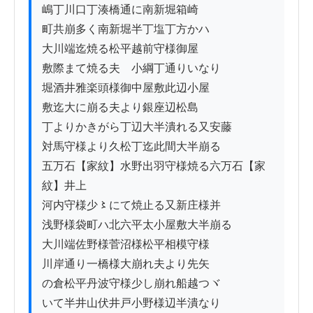
嶋丁川口丁湊橋通に南新堀箱崎

町共崩多く南新堀半丁塩丁方かハ

大川端迄焼る松平越前守様御屋

敷際まて焼る夫ゟ小綱丁通りいなり

堀酒井雅楽頭様御中屋敷此辺小屋

敷迄大に崩る夫より銀座辺松島

丁よりかきがら丁辺大半潰れる又安藤

対馬守様より久松丁迄此間大半崩る

五万石【家紋】水野出羽守様焼る六万石【家
紋】井上

河内守様少〻にて焼止る又新庄様并

浅野様袋町ハ北六平太小屋敷大半崩る

大川端佐野様菅沼様松平相模守様

川岸通り一橋様大崩れ夫より先矢

の倉松平丹波守様少し崩れ船越つヾ

いて半井山伏井戸小野様辺半潰なり
