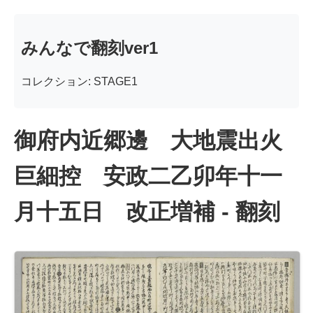
みんなで翻刻ver1
コレクション: STAGE1
御府内近郷邊 大地震出火
巨細控 安政二乙卯年十一
月十五日 改正増補 - 翻刻