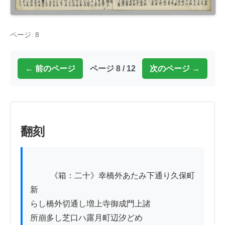
ページ: 8
← 前のページ
ページ 8 / 12
次のページ →
翻刻
          《箱：二十》幸橋外あたみ下通り久保町
新

らし橋外切通し増上寺御成門上諸

所崩多し芝口ハ露月町辺汐どめ
