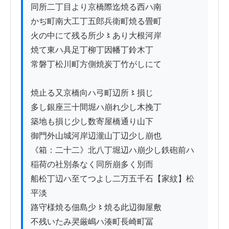
同所二丁目より京橋際迄焼る西ハ南

かぢ町南大工丁五郎兵衛町焼る畳町

火の中にて残る所少〻あり大根河岸

焼て東ハ具足丁柳丁因幡丁鈴木丁

常磐丁松川町方側焼炭丁竹がしにて

焼止る又京橋向ハ弓町辺所〻損じ

多し銀座三十間堀ハ崩れ少し木挽丁

築地も損じ少し数寄屋橋通り山下

御門外山城河岸辺瀧山丁辺少し崩也

《箱：二十二》北八丁堀辺ハ崩少し鉄砲前ハ

稲荷の社別条なく同所崩多く別而

船松丁辺ハ至てつよし二万五千石【家紋】松
平淡

路守様焼る佃島少〻焼る此辺御屋敷

不残いたみ㚑厳嶋ハ湊町長崎町冨
