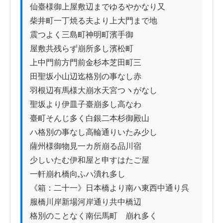
仙臺様御上屋敷辺までゆるやかなり又

柴井町一丁焼る夫より上大門まで地

震つよく三島町神明町濱手御

屋敷共残らず崩所多し濱松町ゟ

上中門前方門前金杉本芝田町三

田聖坂小山辺迄格別の事なし赤

羽根辺有馬様大崩水天宮つヽがなし

聖坂より伊皿子臺崩多し高なわ

臺町そんじ多く白銀二本杉御殿山

ハ格別の事なし高輪通りいたみ少し

薩州様御物見一カ所崩る品川宿

少しいたむ伊和屋と申すはたご屋

一軒崩れ橋向ふハ潰れ多し

《箱：二十一》日本橋より南ハ東西中通り呉

服橋川岸新場河岸通り共中橋辺

格別のことなく南伝馬町ゟ崩れ多く
