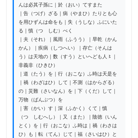
んは必其子孫に｜於（おい）てすまた

｜告（つげ）ざる｜病（やまひ）たりとも心
を用ひずんは命をも｜失（うしな）ふにいた
る｜慎（つゝしむ）べく

｜夫（それ）｜風雨（ふうう）｜旱乾（かん
かん）｜疾病（しつへい）｜存亡（そんは
う）は天地の｜数（すう）といへども人〻｜
非義非（ひきひ）

｜道（たう）を｜行（おこな）ふ時は天是を
｜禍（わざはひ）して｜不測（はからざる）
の｜災難（さいなん）を｜下（くだ）して｜
万物（ばんぶつ）を

｜害（かい）す｜深（ふかく）くて｜慎
（つゝしむへし）｜又（また）｜陰徳（いん
とく）を｜行（おこな）ふ時は｜禍（わさは
ひ）も｜転（てん）じて｜福（さいはひ）と