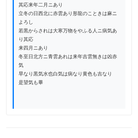
其応来年二月ニあり

立冬の日西北に赤雲あり形龍のこときは麻ニ
よろし

若黒からされは大寒万物をやふる人ニ病気あ
り其応

来四月ニあり

冬至日北方ニ青雲あれは来年吉雲無きは凶赤
気

旱なり黒気水也白気は病なり黄色も吉なり

是望気も畢
