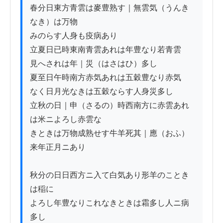
春分日東方青雲は麥豊熟す｜無雲気（うんき
なき）は万物

みのらす人身も疫病あり

立夏日已時東南青雲あれは年豊なり若青雲

見へされは年｜災（はさはひ）多し

夏至日午時南方赤気あれは五穀豊なり赤気

なく日月光なきは五穀ならす人身災多し

立秋の日｜申（さるの）時西南方に赤雲あれ
は米ニよろし赤雲な

きときは万物成熟せす牛羊死其｜應（おふ）
来年正月ニあり

秋分の日日西方ニ入て白気あり形羊のことき
は稲に

よろし年豊なりこれなきときは霜多し人ニ病
多し
