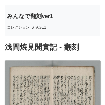
みんなで翻刻ver1
コレクション: STAGE1
浅間焼見聞實記 - 翻刻