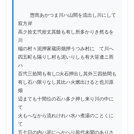
          惣而あかつま川ハ山間を流出し川にして
双方岸

高ク拾丈弐拾丈其餘も有し所多かりき然るを
川

端の村々泥押家蔵田畑押うつみ村にゟて川へ

四五町も隔りし村も泥いりしも有大笹邊ニ而
ハ

百弐三拾間も有し□火石押出し其外三四拾間も

有し石ハ限りなし其比ハ火燃出けると也川原
畑

辺まても十間位の石ハ多ク押し来り川の中に
て

火もへなから流れけれハ水ハ煮湯のことくに
て

五七日の内ハ泥にへかへり前代未聞のありさ