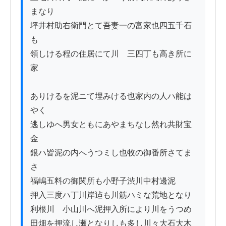
まなり

坪井村助右衛門とて吾妻一の富家也四五千石
も　

領しける程の住居にて川ゟ三四丁も高き所に
家

ありけるを泥ニて埋みける也家内の人ハ能は
やく

逃しゆへ男女ともにあやまちなし然れ共財宝
金

銀ハ皆泥の内へうつミし也牧の御番所さてま
さ

福嶋五料の御関所も小野子渋川中村邊泥

押入三度ハ丁川岸迠も川筋ハミな荒地となり

利根川ゟ小山川へ泥押入所により川をうつめ

田畑を押流し瀬となりしも多し川々大石大木
