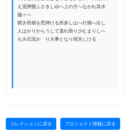
え泥押懸ふさきしゆへ上の方へなかれ其水
脇々へ

開き田畑を悉押ける所多し山へ行畑へ出し

人はかりからうして逃れ助り少むまりしへ

も火石流かゝり火事となり焼失しける

コレクションに戻る
プロジェクト情報に戻る