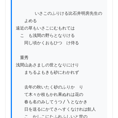
          　　いさこのふりける比石井明房先生の

　　よめる

遠近の草もいさこにむもれては

　こゝも浅間の野らとなりける

　　同し頃かくおもひつゝけ侍る

　重秀

浅間山あさましの世となりにけり

　　まちるよもきも砂にわかれず

　　去年の秋いたく砂のふりかゝり

　　て木々か枝もかれ果ぬれは花の

　　春も名のみしてうつ〳〵となかき

　　日を送るにかてさへすくなけれは飢人

　　こゝかしこにたふれふしいと世の
