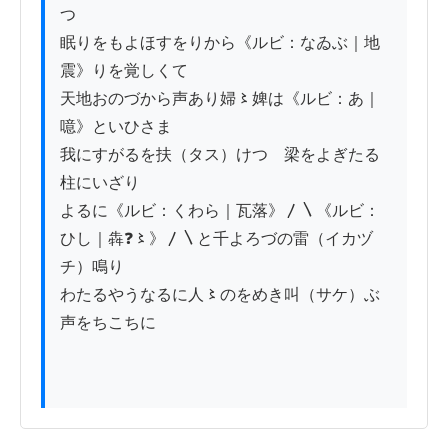
つゝ

眠りをもよほすをりから《ルビ：なゐぶ｜地
震》りを覚しくて

天地おのづから声あり婦〻婢は《ルビ：あ｜
噫》といひさま

我にすがるを扶（タス）けつゝ梁をよぎたる
柱にいざり

よるに《ルビ：くわら｜瓦落》〳〵《ルビ：
ひし｜犇❓〻》〳〵と千よろづの雷（イカヅ
チ）鳴り

わたるやうなるに人〻のをめき叫（サケ）ぶ
声をちこちに
