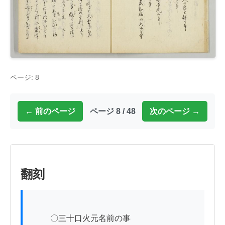
ページ: 8
← 前のページ
ページ 8 / 48
次のページ →
翻刻
          〇三十口火元名前の事
