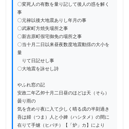
〇変死人の有数を量り記して後人の惑を解く
事

〇元禄以後大地震ありし年月の事

〇武家町方焼失場所之事

〇新吉原町假宅御免の場所之事

〇当十月二日以来昼夜数度地震動揺の大小を
量

　りて日記せし事

〇大地震を詠せし詩

やふれ窓の記

安政二年乙夘十月二日昼のほどは天（そら）
曇り雨の

気を含めり夜に入て少しく晴る戌の半刻過き

吾は婦（つま）人と小婢（ハシタメ）の間に
在りて手爈（ヒバチ）【「炉」カ】により