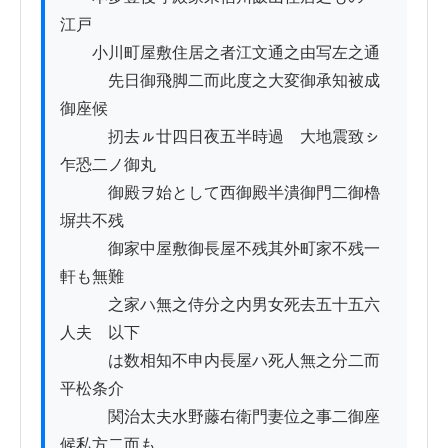
江戸

　　小川町屋敷住居之者江文通之由写左之通

　　　先日御飛脚二而此度之大変御承知被成
御座候

　　　扨去ㇽ廿四日夜五半時過ゟ大地震致ㇱ
乍恐二ノ御丸

　　　御殿ヲ始として西御殿半潰御門二御櫓
塀共不残

　　　御家中屋敷御長屋不残其外町家不残一
軒も無難

　　　之家ハ無之侍分之内男女死去五十五六
人夫ゟ以下

　　　は数相知不申内長屋ハ死人無之分二而
平松条介

　　　関治太夫水野藤右衛門妻位之事二御座
候私方二而も
