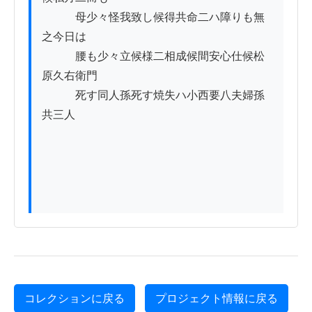
　　　母少々怪我致し候得共命二ハ障りも無
之今日は

　　　腰も少々立候様二相成候間安心仕候松
原久右衛門

　　　死す同人孫死す焼失ハ小西要八夫婦孫
共三人

コレクションに戻る
プロジェクト情報に戻る