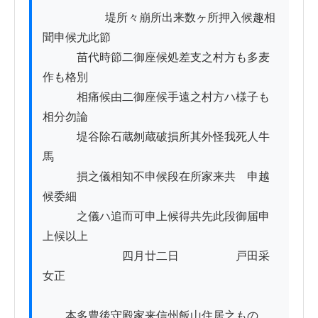
          　　　堤所々崩所出来数ヶ所押入候趣相
聞申候尤此節

　　　苗代時節二御座候処差支之村方も多麦
作も格別

　　　相痛候由二御座候手遠之村方ハ様子も
相分勿論

　　　堤谷除石蔵刎蔵破損所其外怪我死人牛
馬

　　　損之儀相知不申候段在所家来共ゟ申越
候委細

　　　之儀ハ追而可申上候得共先此段御届申
上候以上

　　　　　　　四月廿二日　　　　　戸田采
女正

　　本多豊後守殿家来信州飯山住居之ものゟ