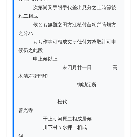
　　　次第尚又手附手代差出見分之上時節後
れ二相成

　　　候とも無難之田方江植付苗籾幷蒔畑方
之分ハ

　　　もち作等可相成丈ヶ仕付方為取計可申
候仍之此段

　　　申上候以上

　　　　　　　　　未四月廿一日 　　　　高
木清左衛門印

　　　　　　　　　　　　御勘定所

　　　　　　　　松代

善光寺

　　　　　干上り河原二相成居候　　　　

　　　　　川下村々水押二相成
候　　　　　　
