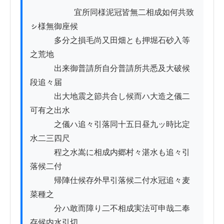
          　　　宜所同様泥冠皆無二相成如何共致
ㇱ様無御座候

　　　多分之損毛尚又田畑とも押堀石砂入等
之荒地

　　　出来御普請所自分普請所共悉及大破候
段追々届

　　　出大地震之節共合し候而ハ大造之儀二
可有之出水

　　　之儀ハ追々引落同十五日昼九ッ時比定
水二三四尺

　　　程之水嵩に相成内郷村々湛水も追々引
落候二付

　　　帰陣仕候存外早引落候二付水冠追々麦
菜種之

　　　分ハ敢而障り二不相成実法可申哉二奉
存候内水引切
