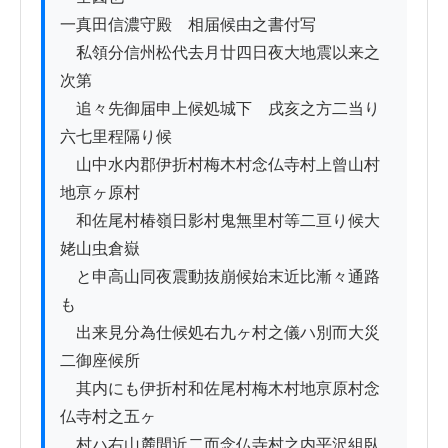
一真田信濃守殿ゟ相届候由之書付写

　私領分信州松代去月廿四日夜大地震以来之
次第

　追々先御届申上候処城下ゟ戌亥之方二当り
六七里程隔り候

　山中水内郡伊折村梅木村念仏寺村上曾山村
地亰ヶ原村

　和佐尾村椿嶺日影村鬼無里村等二亘り候大
姥山虫倉嶽

　と申高山同夜震動抜崩候始末近比漸々通路
も

　出来見分為仕候処右九ヶ村之儀ハ別而大災
二御座候所

　其内にも伊折村和佐尾村梅木村地亰原村念
仏寺村之五ヶ

　村ハ右山麓間近二而念仏寺村之内平沢組臥