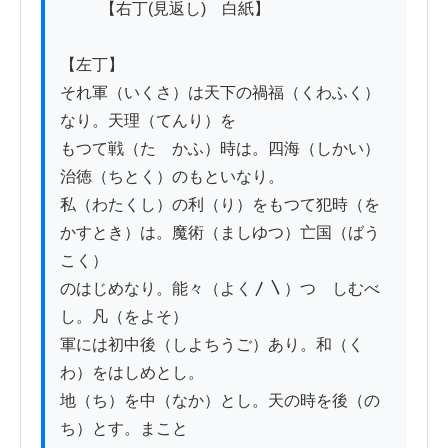
          【右丁(見返し)　白紙】

【左丁】

それ軍（いくさ）は天下の禍福（くわふく）
なり。天理（てんり）を

もつて戦（たゝかふ）時は。四海（しかい）
治徳（ちとく）のもといなり。

私（わたくし）の利（り）をもつて犯時（を
かすとき）は。魔術（ましゆつ）亡国（ばう
こく）

のはじめなり。能々（よく〳〵）つゝしむべ
し。凡（をよそ）

軍には初中後（しよちうご）あり。和（く
わ）をはしめとし。

地（ち）を中（なか）とし。天の時を後（の
ち）とす。まこと
