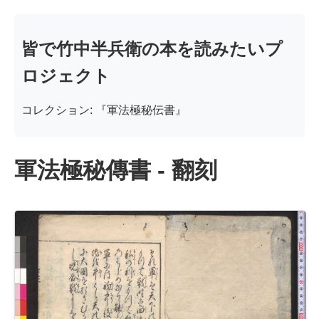
皆で竹中半兵衛の本を読みたいプ
ロジェクト
コレクション: 『軍法極秘伝書』
軍法極秘傳書 - 翻刻