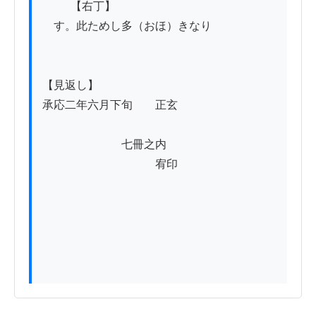
          【右丁】

　す。此ためし多（おほ）きなり

【見返し】

承応二年六月下旬　　正玄

　　　　　　　七冊之内

　　　　　　　　　　宥印
