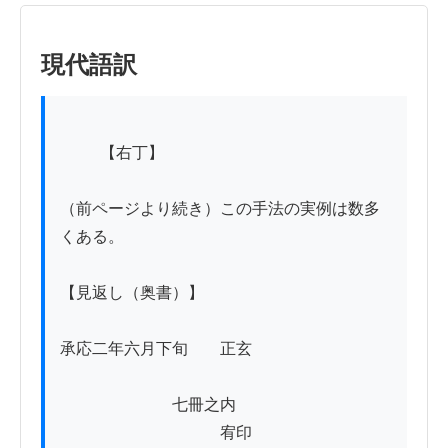
現代語訳
          【右丁】

（前ページより続き）この手法の実例は数多
くある。

【見返し（奥書）】

承応二年六月下旬　　正玄

　　　　　　　七冊之内

　　　　　　　　　　宥印
