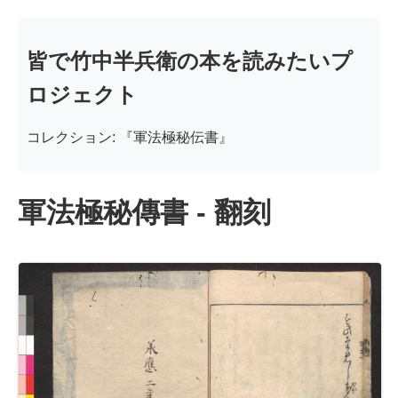
皆で竹中半兵衛の本を読みたいプ
ロジェクト
コレクション: 『軍法極秘伝書』
軍法極秘傳書 - 翻刻