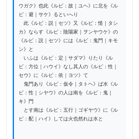
ウガク》也此《ルビ：故｜ユヘ》に北を《ル
ビ：避｜サケ》るといへり

　此《ルビ：説｜セツ》又《ルビ：慥｜タシ
カ》ならす《ルビ：陰陽家｜ヲンヤウケ》の
《ルビ：説｜セツ》には《ルビ：鬼門｜キモ
ン》と

　いふは《ルビ：定｜サダマ》りたり《ル
ビ：方位｜ハウイ》なし其人の《ルビ：性｜
セウ》に《ルビ：依｜ヨツ》て

　鬼門あり《ルビ：仮令｜タトヘ》ば水《ル
ビ：性｜シヤウ》の人は南を《ルビ：鬼｜
キ》門

　とす南は《ルビ：五行｜ゴギヤウ》に《ル
ビ：配｜ハイ》しては火也然れは水と
