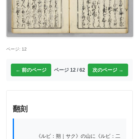
ページ: 12
← 前のページ
ページ 12 / 62
次のページ →
翻刻
          　《ルビ：朔｜サク》の山に《ルビ：二