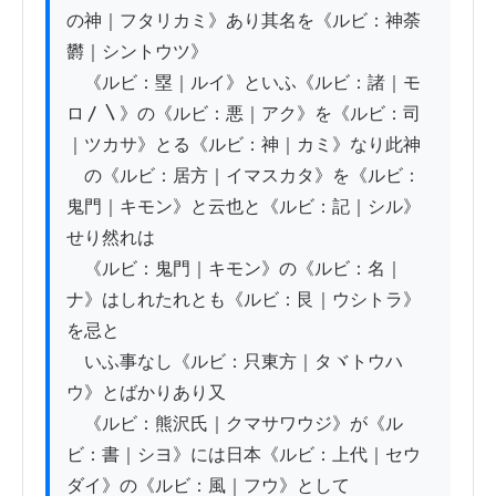
の神｜フタリカミ》あり其名を《ルビ：神荼
欝｜シントウツ》

　《ルビ：塁｜ルイ》といふ《ルビ：諸｜モ
ロ〳〵》の《ルビ：悪｜アク》を《ルビ：司
｜ツカサ》とる《ルビ：神｜カミ》なり此神

　の《ルビ：居方｜イマスカタ》を《ルビ：
鬼門｜キモン》と云也と《ルビ：記｜シル》
せり然れは

　《ルビ：鬼門｜キモン》の《ルビ：名｜
ナ》はしれたれとも《ルビ：艮｜ウシトラ》
を忌と

　いふ事なし《ルビ：只東方｜タヾトウハ
ウ》とばかりあり又

　《ルビ：熊沢氏｜クマサワウジ》が《ル
ビ：書｜シヨ》には日本《ルビ：上代｜セウ
ダイ》の《ルビ：風｜フウ》として
