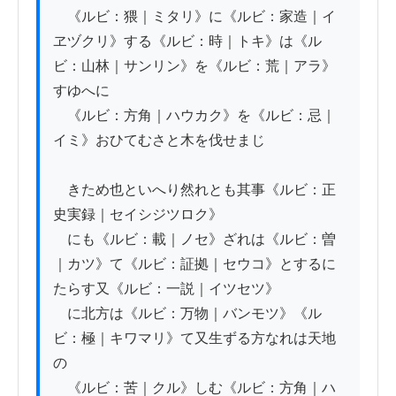
　《ルビ：猥｜ミタリ》に《ルビ：家造｜イ
ヱヅクリ》する《ルビ：時｜トキ》は《ル
ビ：山林｜サンリン》を《ルビ：荒｜アラ》
すゆへに

　《ルビ：方角｜ハウカク》を《ルビ：忌｜
イミ》おひてむさと木を伐せまじ

　きため也といへり然れとも其事《ルビ：正
史実録｜セイシジツロク》

　にも《ルビ：載｜ノセ》ざれは《ルビ：曽
｜カツ》て《ルビ：証拠｜セウコ》とするに
たらす又《ルビ：一説｜イツセツ》

　に北方は《ルビ：万物｜バンモツ》《ル
ビ：極｜キワマリ》て又生ずる方なれは天地
の

　《ルビ：苦｜クル》しむ《ルビ：方角｜ハ