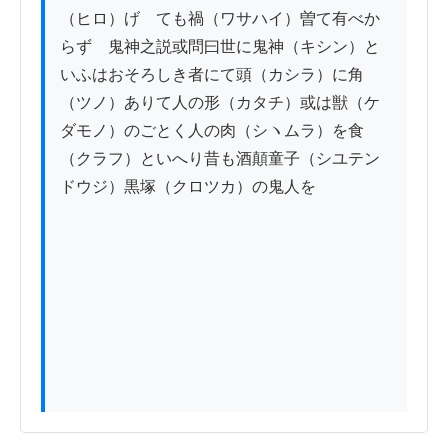
（ヒロ）げ　ても禍（ワサハイ）曽て有べか
らず　鬼神之説或問曰世に鬼神（キシン）と
いふはおそろしき者にて頭（カシラ）に角
（ツノ）ありて人の形（カタチ）或は獣（ケ
ダモノ）のごとく人の肉（シヽムラ）を食
（クラフ）といへり昔も酒顛童子（シユテン
ドウジ）黒塚（クロツカ）の鬼人を
