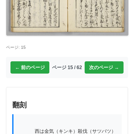
ページ: 15
← 前のページ
ページ 15 / 62
次のページ →
翻刻
          　西は金気（キンキ）殺伐（サツバツ）