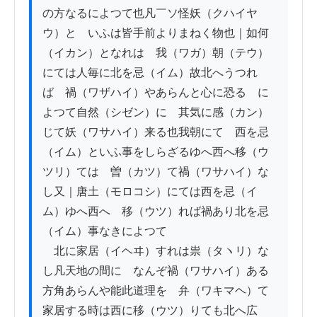
の方なるによつて也凡￣ソ怪妖（クハイヤ
ウ）と　いふは皆手前よりまねく物也｜如何
（イカン）となれは　我（ワガ）朝（テウ）
にては人毎に北を忌（イム）故北へうつれ
ば　禍（ワザハイ）やあらんと心に恐るゝに
よつて自然（シゼン）に　其気に感（カン）
じて妖（ワサハイ）来る也我朝にて　西を忌
（イム）といふ事をしらざるゆへ西へ移（ウ
ツリ）ては　曽（カツ）て禍（ワサハイ）な
し又｜唐土（モロコシ）にては西を忌（イ
ム）ゆへ西へ　移（ウツ）れば禍あり北を忌
（イム）事なきによつて

　北に家居（イヘヰ）すれは祟（タヽリ）な
し凡天地の間に　なんぞ禍（ワサハイ）ある
方角あらんや能此道理を　弁（ワキマヘ）て
家居する時は西に移（ウツ）りても北へ広