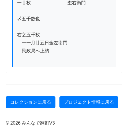
一廿枚　　　　　　　　杢右衛門

〆五千数也

右之五千枚

　十一月廿五日金左衛門

　民政局へ上納

コレクションに戻る
プロジェクト情報に戻る
© 2026 みんなで翻刻V3