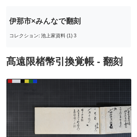
伊那市×みんなで翻刻
コレクション: 池上家資料 (1) 3
髙遠限楮幣引換覚帳 - 翻刻