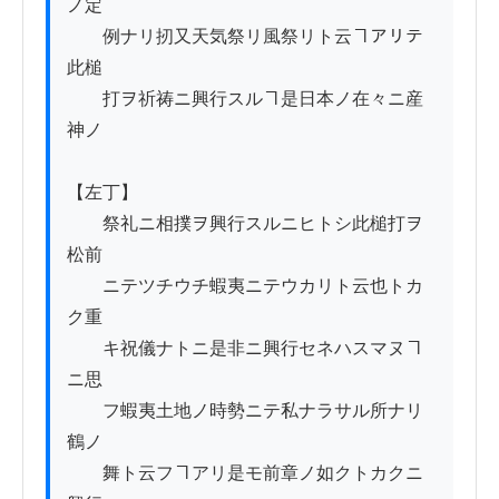
ノ定

　　例ナリ扨又天気祭リ風祭リト云ヿアリテ
此槌

　　打ヲ祈祷ニ興行スルヿ是日本ノ在々ニ産
神ノ

【左丁】

　　祭礼ニ相撲ヲ興行スルニヒトシ此槌打ヲ
松前

　　ニテツチウチ蝦夷ニテウカリト云也トカ
ク重

　　キ祝儀ナトニ是非ニ興行セネハスマヌヿ
ニ思

　　フ蝦夷土地ノ時勢ニテ私ナラサル所ナリ
鶴ノ

　　舞ト云フヿアリ是モ前章ノ如クトカクニ