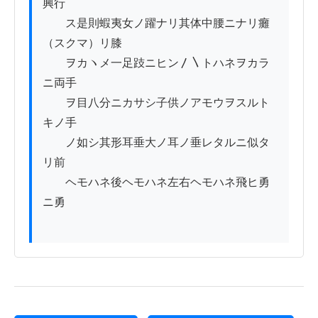
興行

　　ス是則蝦夷女ノ躍ナリ其体中腰ニナリ癱
（スクマ）リ膝

　　ヲカヽメ一足跂ニヒン〳〵トハネヲカラ
ニ両手

　　ヲ目八分ニカサシ子供ノアモウヲスルト
キノ手

　　ノ如シ其形耳垂大ノ耳ノ垂レタルニ似タ
リ前

　　ヘモハネ後ヘモハネ左右ヘモハネ飛ヒ勇
ニ勇
