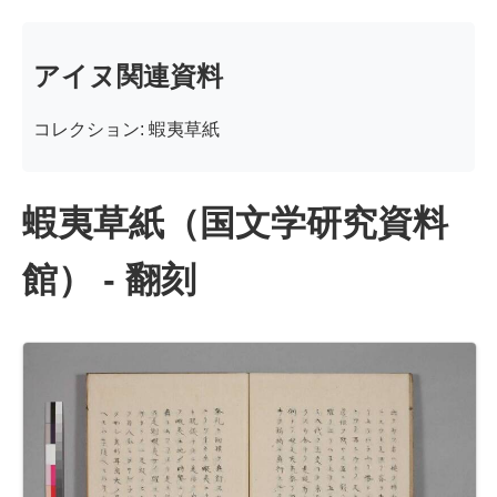
アイヌ関連資料
コレクション: 蝦夷草紙
蝦夷草紙（国文学研究資料
館） - 翻刻