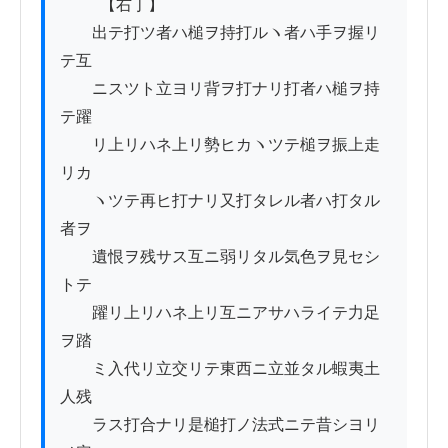
          【右丁】

　　出テ打ツ者ハ槌ヲ持打ルヽ者ハ手ヲ握リ
テ互

　　ニスツト立ヨリ背ヲ打ナリ打者ハ槌ヲ持
テ躍

　　リ上リハネ上リ勢ヒカヽツテ槌ヲ振上走
リカ

　　ヽツテ再ヒ打ナリ又打タレル者ハ打タル
者ヲ

　　遺恨ヲ残サス互ニ弱リタル気色ヲ見セシ
トテ

　　躍リ上リハネ上リ互ニアサハライテ力足
ヲ踏

　　ミ入代リ立交リテ東西ニ立並タル蝦夷土
人残

　　ラス打合ナリ是槌打ノ法式ニテ昔シヨリ