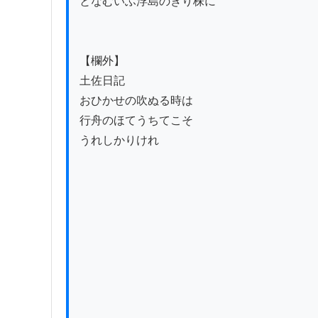
となむいふ浮島のきり株に

【欄外】

土佐日記

おひかせの吹ぬる時は

行舟のほてうちてこそ

うれしかりけれ
