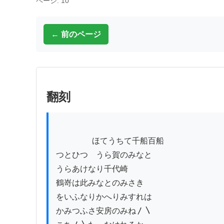
ページ: 10
← 前のページ
翻刻
          　　ほてうちて千船百船

つとひつゝうら賀のみなと　　　　　　　　　
うらあけなり千代崎

鶴嵜は此みなとのみさき

をいふなりかへりみすれは

かみつふさ安房のみね〳〵
