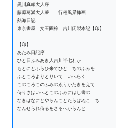
黒川真頼大人序

藤原葛満大人著　　行程風景挿画

熱海日記

東京書屋　文玉圃梓　吉川氏製本記【印】

【印】

あたみ日記序

ひと日ふみあき人吉川半七わか

もとにとふらひ来てひとゝちのふみを

ふところよりとりいてゝいへらく

このころこのふみのゑりかたきをえて

侍りさはいへとこのふみにはし書の

なきはなにとやらんことたらはぬこゝち

なんせられ侍るをさるへからんと
