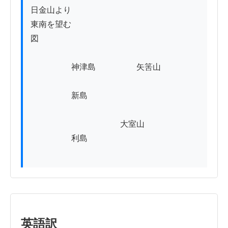
日金山より

東南を望む

図

                    神津島                    矢筈山

                    新島

                                            大室山

                    利島

英語訳