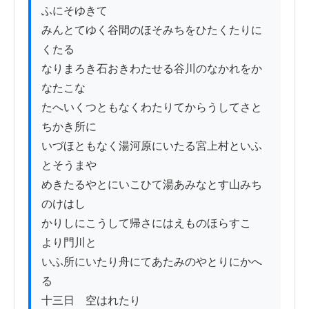
ふにそゆきて

みんとてゆく谷間のほそみちをひたくたりに
くたる

なりまろき石おきわたせる谷川のなかれをか
なたこな

たへいくつともなくわたりてからうしてさと
ちかき所に

いづほともなく湯河原にいたる宮上村といふ
とそうまや

めきたるやとにいこひて湯あみなとす山みち
のけはし

かりしにこうして帰さにはえものほらすこゝ
より門川と

いふ所にいたり舟にてあたみのやとりにかへ
る

十三日　空はれたり
