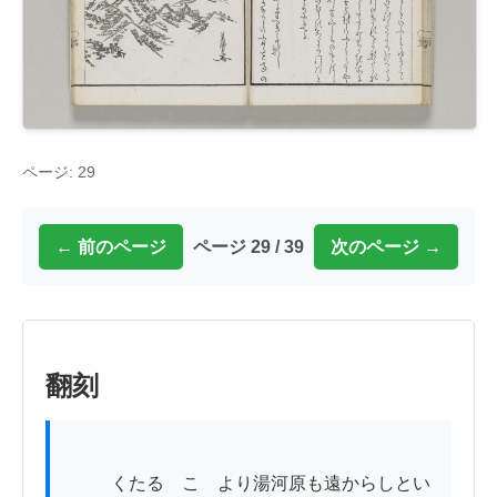
ページ: 29
← 前のページ
ページ 29 / 39
次のページ →
翻刻
          くたる　こゝより湯河原も遠からしとい