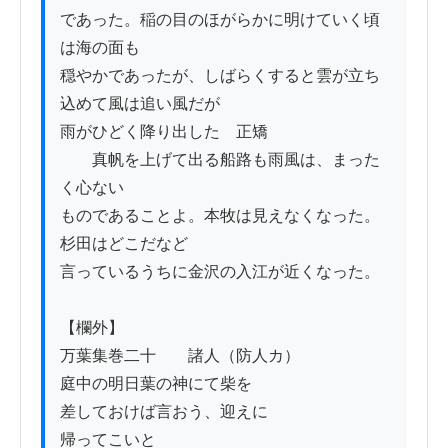
であった。稲の目のほがらかに明けていく頃
は海の面も

穏やかであったが、しばらくすると雲が立ち
込めて風は追い風だが

雨がひどく降り出した　正矯

　　真帆を上げて出る船路も雨風は、まった
く心ない

ものであることよ。本牧は見えなくなった。
杉田はどこだなど

言っているうちに金沢の入江が近くなった。

【欄外】

万葉集巻二十　　諸人（防人カ）

庭中の明日葉の神にて柴を

差しておけば言おう、迎えに

帰ってこいと
