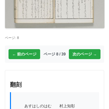
ページ: 8
← 前のページ
ページ 8 / 39
次のページ →
翻刻
          あすはしのはむ　　村上知彰
