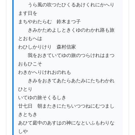
　　うら風の吹つたひくるあけくれにかへり
ます日を

まちやわたらむ　鈴木まつ子

　　きみかためよしときくゆのわかれ路も旅
とおもへは

わひしかりけり　森村信家

　　我をおきていてゆの旅のつらけれはまつ
おもひこそ

わきかへりけれおのれも

　　きみをおきてあたらあたみにたちわかれ
ひとり

いてゆの旅そくるしき

廿七日　朝またきにたちいつつねにむつまし
きとちき

あひて庭中のあすはの神になといふもわりな
しや
