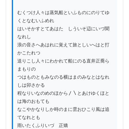
むくつけ人々は蒸気船といふものにのりてゆ
くとなむいふめれ

はいそかすとてあはたゝしういそ辺にいづ聞
なれし

浪の音さへあはれに覚えて旅としいへはと打
かこたれつゝ

送りこし人々にわかれて船にのる直井正喬ら
まもりの

つはものともみなのる横はまのみなとはなれ
しは卯さかる

程なりいなのめのほから〳〵とあけゆくほと
は海のおもても

なこやかなりしか時のまに雲おひこり風は追
てなれとも

雨いたくふりいづ　正矯
