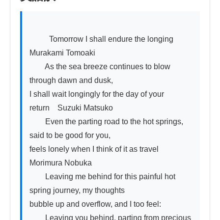
          Tomorrow I shall endure the longing　　
Murakami Tomoaki

　　As the sea breeze continues to blow 
through dawn and dusk,

I shall wait longingly for the day of your 
return　Suzuki Matsuko

　　Even the parting road to the hot springs, 
said to be good for you,

feels lonely when I think of it as travel　
Morimura Nobuka

　　Leaving me behind for this painful hot 
spring journey, my thoughts

bubble up and overflow, and I too feel:

　　Leaving you behind, parting from precious 