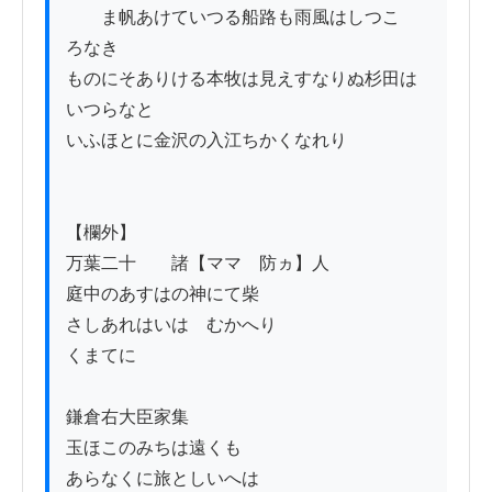
　　ま帆あけていつる船路も雨風はしつこゝ
ろなき

ものにそありける本牧は見えすなりぬ杉田は
いつらなと

いふほとに金沢の入江ちかくなれり

【欄外】

万葉二十　　諸【ママ　防ヵ】人

庭中のあすはの神にて柴

さしあれはいはゝむかへり

くまてに

鎌倉右大臣家集

玉ほこのみちは遠くも

あらなくに旅としいへは
