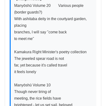
Manyōshū Volume 20　　Various people 
(border guards?)

With ashitaba deity in the courtyard garden, 
placing

branches, I will say "come back

to meet me"

Kamakura Right Minister's poetry collection

The jeweled spear road is not

far, yet because it's called travel

it feels lonely

Manyōshū Volume 10

Though never tiring of

meeting, the rice fields have

brightened - let us set sail, beloved
