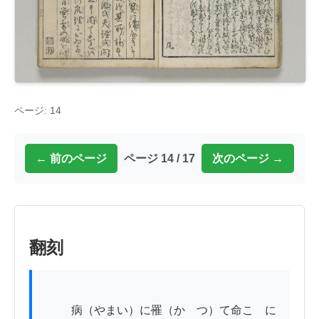
ページ: 14
← 前のページ
ページ 14 / 17
次のページ →
翻刻
          病（やまい）に罹（かゝつ）て命こゝに