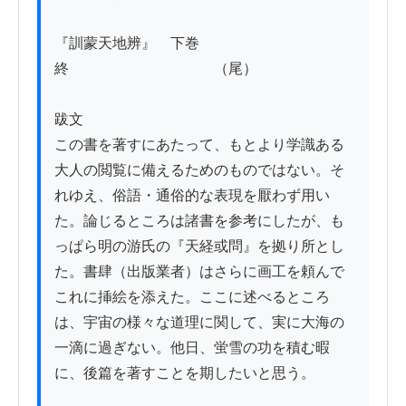
『訓蒙天地辨』　下巻　
終　　　　　　　　　　（尾）

跋文

この書を著すにあたって、もとより学識ある
大人の閲覧に備えるためのものではない。そ
れゆえ、俗語・通俗的な表現を厭わず用い
た。論じるところは諸書を参考にしたが、も
っぱら明の游氏の『天経或問』を拠り所とし
た。書肆（出版業者）はさらに画工を頼んで
これに挿絵を添えた。ここに述べるところ
は、宇宙の様々な道理に関して、実に大海の
一滴に過ぎない。他日、蛍雪の功を積む暇
に、後篇を著すことを期したいと思う。
