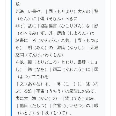
跋

此為＿レ書や、｜固（もとより）大人の｜覧
（らん）に｜備（そなふ）べきに

非ず、故に｜鄙語俚言（ひごりげん）を｜顧
（かへりみ）ず、其｜所論（しよろん）は

諸書に｜考（かんがふ）れ共、｜専（もつは
ら）｜明（みん）の｜游氏（ゆうし）｜天経
惑問（てんけいわくもん）

を以｜拠（よりどころ）とせり、書肆（しょ
し）｜尚（なを）｜画工（ぐわこう）に｜因
（よつ）てこれを

｜文（あやな）す、｜粤（こゝ）に｜述（の
ぶ）る処｜宇宙（うちう）の衆理におゐて、

実に大｜海（かい）の一｜滴（てき）のみ、
｜他日（たしつ）｜蛍雪（けいせつ）の｜暇
（いとま）を｜以（もつて）、
