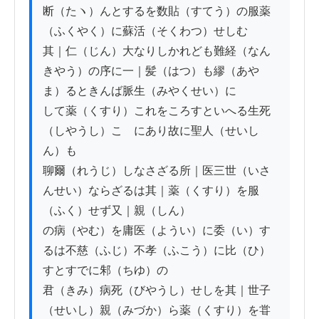
断（たヽ）んとするを数貼（すてう）の服薬
（ふくやく）に蘇活（そくわつ）せしむ

其｜仁（じん）大なりしかれども難経（なん
きやう）の序に一｜髪（はつ）も繆（あや
ま）るときんば脈生（みやくせい）に

して薬（くすり）これをころすといへる生死
（しやうし）こゝにあり故に聖人（せいし
ん）も

聊爾（れうじ）しなさざる所｜医三世（いさ
んせい）ならざるは其｜薬（くすり）を服
（ふく）せず又｜親（しん）

の病（やむ）を庸医（ようい）に委（い）す
るは不慈（ふじ）不孝（ふこう）に比（ひ）
すとすでに邾（ちゆ）の

君（きみ）病死（びやうし）せしを其｜世子
（せいし）親（みづか）ら薬（くすり）を甞