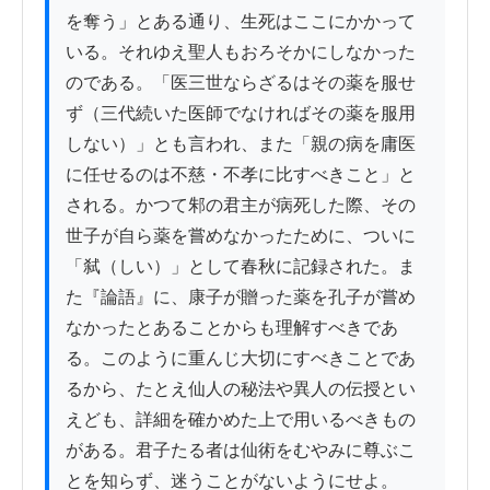
を奪う」とある通り、生死はここにかかって
いる。それゆえ聖人もおろそかにしなかった
のである。「医三世ならざるはその薬を服せ
ず（三代続いた医師でなければその薬を服用
しない）」とも言われ、また「親の病を庸医
に任せるのは不慈・不孝に比すべきこと」と
される。かつて邾の君主が病死した際、その
世子が自ら薬を嘗めなかったために、ついに
「弑（しい）」として春秋に記録された。ま
た『論語』に、康子が贈った薬を孔子が嘗め
なかったとあることからも理解すべきであ
る。このように重んじ大切にすべきことであ
るから、たとえ仙人の秘法や異人の伝授とい
えども、詳細を確かめた上で用いるべきもの
がある。君子たる者は仙術をむやみに尊ぶこ
とを知らず、迷うことがないようにせよ。
