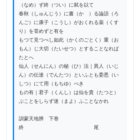
（なめ）ず終（つい）に弑を以て

春秋（しゅんじう）に書（かゝ）る論語（ろ
んご）に康子（こうし）がおくれる薬（くす
り）を甞めずと有を

もつて見つべし如此（かくのごとく）重（お
もん）じ大切（たいせつ）とすることなれば
たとへ

仙人（せんにん）の秘（ひ）法｜異人（いじ
ん）の伝達（でんたつ）といふとも委悉（い
しつ）にて用（もちゆ）べき

もの有｜君子（くんし）は仙を貴（たつと）
ぶことをしらず迷（まよ）ふことなかれ

訓蒙天地辨　下巻
終　　　　　　　　　　　　　　尾
