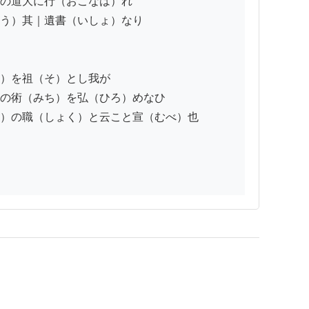
の道大に行（おこなは）れ

う）其｜遺書（いしょ）なり

）を祖（そ）とし我が

の術（みち）を弘（ひろ）めなひ

）の職（しょく）と云こと宣（むべ）也
