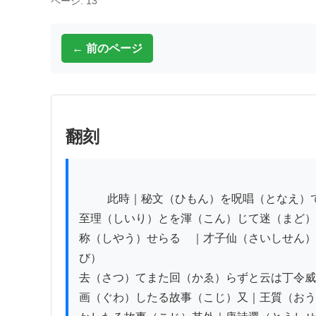
ページ: 13
← 前のページ
翻刻
          此時｜秘文（ひもん）を呪唱（となえ）て時雨（じう）を禁（きん）ぜざるや偽仙（ぎせん）が幻術（げんじゅつ）と天感（てんかん）の

至理（しいり）とを渾（こん）じて迷（まど）
称（しやう）せらるゝ｜才子仙（さいしせん）
び）

去（さつ）てまた回（かゑ）らずと云は丁令威
画（ぐわ）したる故事（こじ）又｜王質（おう