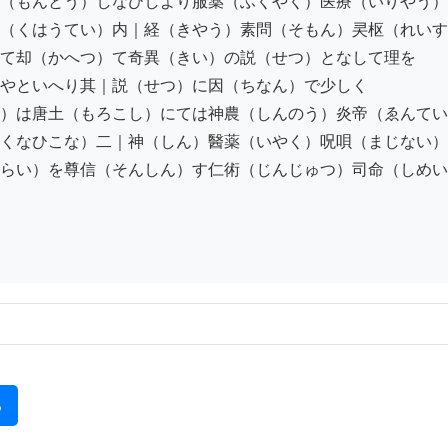
（もんとう）しなひしより服薬（ふくやく）医療（いりやう）
（くはうてい）内｜経（きやう）素問（そもん）㚑枢（れいす
て却（かへつ）て奇異（きい）の説（せつ）となして理を

やといへり其｜説（せつ）に因（ちなん）で少しく

）は唐土（もろこし）にては神農（しんのう）炎帝（ゑんてい
くなひこな）二｜神（しん）醫薬（いやく）呪唄（まじない）
らい）を尊信（そんしん）す仁術（じんじゅつ）司命（しめい
る