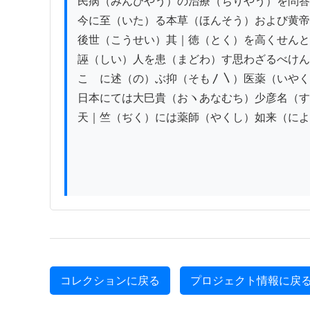
民病（みんびやう）の治療（ぢりやう）を問答
今に至（いた）る本草（ほんそう）および黄帝
後世（こうせい）其｜徳（とく）を高くせんと
誣（しい）人を患（まどわ）す思わざるべけん
こゝに述（の）ぶ抑（そも〳〵）医薬（いやく
日本にては大巳貴（おヽあなむち）少彦名（す
天｜竺（ぢく）には薬師（やくし）如来（によ
コレクションに戻る
プロジェクト情報に戻