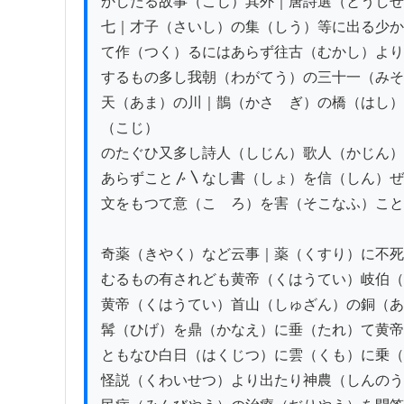
かしたる故事（こじ）其外｜唐詩選（とうしせ
七｜才子（さいし）の集（しう）等に出る少か
て作（つく）るにはあらず往古（むかし）より
するもの多し我朝（わがてう）の三十一（みそ
天（あま）の川｜鵲（かさゝぎ）の橋（はし）
（こじ）

のたぐひ又多し詩人（しじん）歌人（かじん）
あらずこと〴〵なし書（しょ）を信（しん）ぜ
文をもつて意（こゝろ）を害（そこなふ）こと
奇薬（きやく）など云事｜薬（くすり）に不死
むるもの有されども黄帝（くはうてい）岐伯（
黄帝（くはうてい）首山（しゅざん）の銅（あ
髯（ひげ）を鼎（かなえ）に垂（たれ）て黄帝
ともなひ白日（はくじつ）に雲（くも）に乗（
怪説（くわいせつ）より出たり神農（しんのう