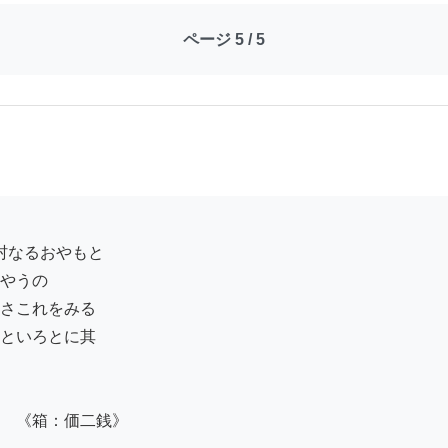
ページ 5 / 5
やうの

さこれをみる

といろとに其

　《箱：価二銭》
