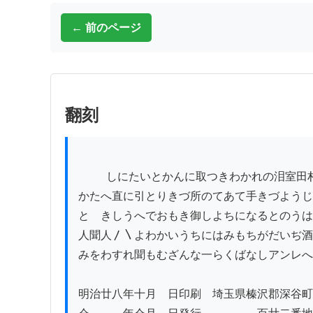
← 前のページ
翻刻
          しにたいとかんに取つきわかれの泪室田村なるおやもと

かたへ直に引とりきづ所のてあて手きづようじ
とゞきしうへでおもき御しよちになるとのうは
人聞人〳〵よわかいうちにはみもちがだいぢ酒
みをわすれ聞もむざんな一らくばなしアンレへ

明治廿八年十月　日印刷　埼玉県榛沢郡深谷町