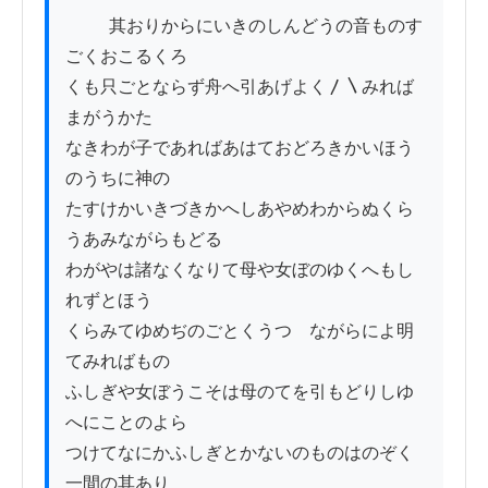
          其おりからにいきのしんどうの音ものす
ごくおこるくろ

くも只ごとならず舟へ引あげよく〳〵みれば
まがうかた

なきわが子であればあはておどろきかいほう
のうちに神の

たすけかいきづきかへしあやめわからぬくら
うあみながらもどる

わがやは諸なくなりて母や女ぼのゆくへもし
れずとほう

くらみてゆめぢのごとくうつゝながらによ明
てみればものゝ

ふしぎや女ぼうこそは母のてを引もどりしゆ
へにことのよら

つけてなにかふしぎとかないのものはのぞく
一間の其あり
