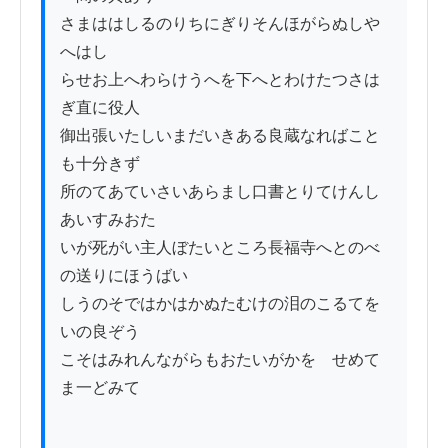
さまははしるのりちにぎりそんほがらぬしや
へはし

らせお上へわらけうへを下へとわけたつさは
ぎ直に役人

御出張いたしいまだいきある良蔵なればこと
も十分きず

所のてあていさいあらまし口書とりてけんし
あいすみおた

いが死がい主人ぼたいところ長福寺へとのべ
の送りにほうばい

しうのそではかはかぬたむけの泪のこるてを
いの良ぞう

こそはみれんながらもおたいがかをゝせめて
ま一どみて
