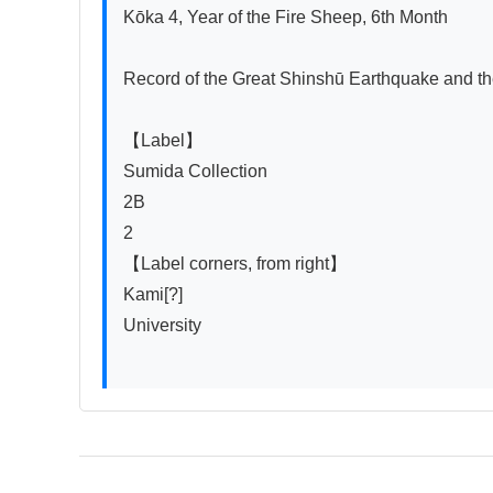
Kōka 4, Year of the Fire Sheep, 6th Month

Record of the Great Shinshū Earthquake and the 
【Label】

Sumida Collection

2B

2

【Label corners, from right】

Kami[?]

University
