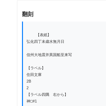
翻刻
          【表紙】

弘化四丁未歳水無月日

信州大地震并異国船至来写

【ラベル】

住田文庫

2B

2

【ラベル四隅　右から】

神□#1
