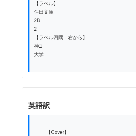
【ラベル】

住田文庫

2B

2

【ラベル四隅　右から】

神□

大学

英語訳
          【Cover】
