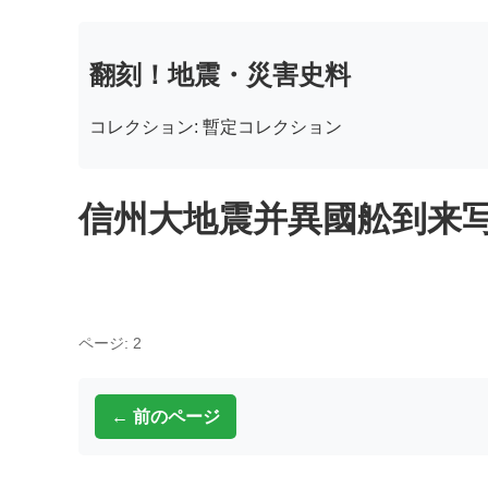
翻刻！地震・災害史料
コレクション: 暫定コレクション
信州大地震并異國舩到来写 
ページ: 2
← 前のページ