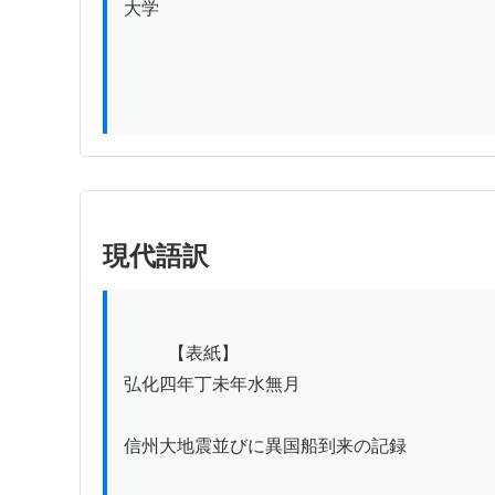
大学

現代語訳
          【表紙】

弘化四年丁未年水無月

信州大地震並びに異国船到来の記録
