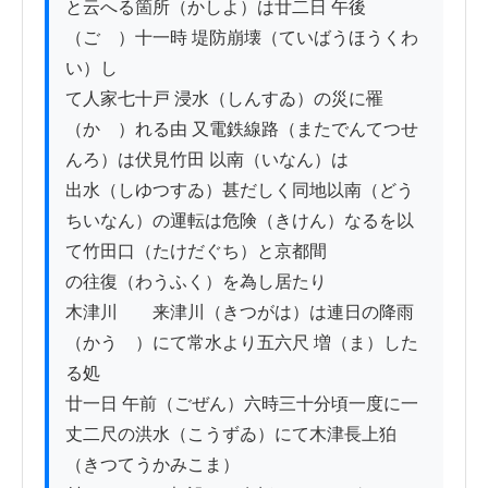
と云へる箇所（かしよ）は廿二日 午後
（ごゝ）十一時 堤防崩壊（ていばうほうくわ
い）し

て人家七十戸 浸水（しんすゐ）の災に罹
（かゝ）れる由 又電鉄線路（またでんてつせ
んろ）は伏見竹田 以南（いなん）は

出水（しゆつすゐ）甚だしく同地以南（どう
ちいなん）の運転は危険（きけん）なるを以
て竹田口（たけだぐち）と京都間

の往復（わうふく）を為し居たり

木津川　　来津川（きつがは）は連日の降雨
（かうゝ）にて常水より五六尺 増（ま）した
る処

廿一日 午前（ごぜん）六時三十分頃一度に一
丈二尺の洪水（こうずゐ）にて木津長上狛
（きつてうかみこま）
