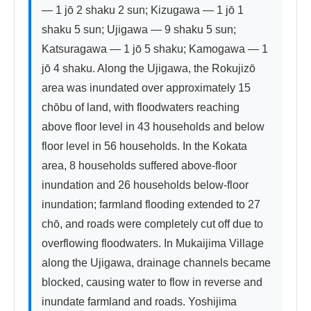
— 1 jō 2 shaku 2 sun; Kizugawa — 1 jō 1 
shaku 5 sun; Ujigawa — 9 shaku 5 sun; 
Katsuragawa — 1 jō 5 shaku; Kamogawa — 1 
jō 4 shaku. Along the Ujigawa, the Rokujizō 
area was inundated over approximately 15 
chōbu of land, with floodwaters reaching 
above floor level in 43 households and below 
floor level in 56 households. In the Kokata 
area, 8 households suffered above-floor 
inundation and 26 households below-floor 
inundation; farmland flooding extended to 27 
chō, and roads were completely cut off due to 
overflowing floodwaters. In Mukaijima Village 
along the Ujigawa, drainage channels became 
blocked, causing water to flow in reverse and 
inundate farmland and roads. Yoshijima 