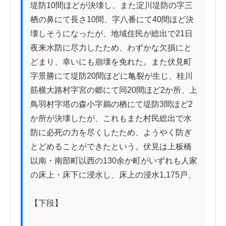
堤防10間ほどが決壊し、また淀川堤防の字三
栖の鼻にて長さ10間、字八番にて40間ほど決
壊しそうになったが、地域住民が総出で21日
夜来水防に尽力したため、わずかな欠損にと
どまり、幸いにも崩壊を免れた。また伏見町
字景勝にて堤防20間ほどに亀裂が生じ、桂川
筋横大路村字宮の郷にて同20間ほど2か所、上
鳥羽村字塔の森小字鵜の栖にて堤防3間ほど2
か所が決壊したが、これもまた村民総出で水
防に必死の力を尽くしたため、ようやく防ぎ
とどめることができたという。伏見は上板橋
以南・南部町以西の130余か町がいずれも人家
の床上・床下に浸水し、床上の浸水1,175戸、

【下段】
