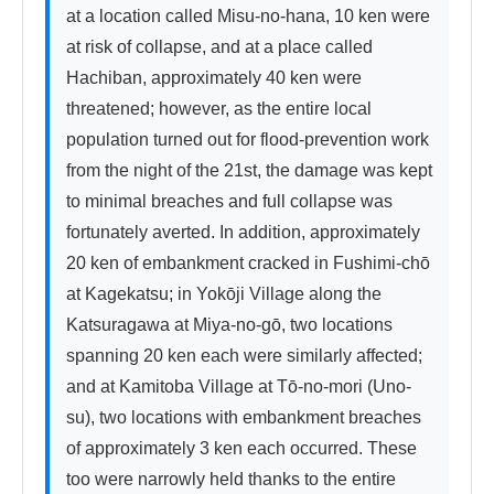
at a location called Misu-no-hana, 10 ken were 
at risk of collapse, and at a place called 
Hachiban, approximately 40 ken were 
threatened; however, as the entire local 
population turned out for flood-prevention work 
from the night of the 21st, the damage was kept 
to minimal breaches and full collapse was 
fortunately averted. In addition, approximately 
20 ken of embankment cracked in Fushimi-chō 
at Kagekatsu; in Yokōji Village along the 
Katsuragawa at Miya-no-gō, two locations 
spanning 20 ken each were similarly affected; 
and at Kamitoba Village at Tō-no-mori (Uno-
su), two locations with embankment breaches 
of approximately 3 ken each occurred. These 
too were narrowly held thanks to the entire 