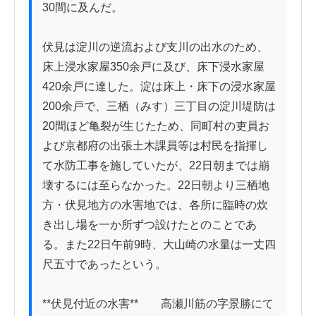
30間に及んだ。

伏見は淀川の逆流および支川の出水のため、
床上浸水家屋350余戸に及び、床下浸水家屋
420余戸に達した。淀は床上・床下の浸水家屋
200余戸で、三栖（みす）三丁目の淀川堤防は
20間ほど亀裂が生じたため、同町村の吏員お
よび京都府の出張土木課員等は村民を指揮し
て水防工事を施していたが、22日朝までは崩
壊するには至らなかった。22日朝より三栖地
方・伏見地方の水害地では、各所に臨時の炊
き出し場を一か所ずつ設けたとのことであ
る。また22日午前9時、大山崎の水量は一丈四
尺五寸であったという。

**伏見付近の水害**　　高瀬川筋の字景勝にて