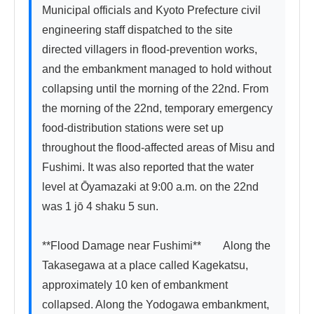
Municipal officials and Kyoto Prefecture civil 
engineering staff dispatched to the site 
directed villagers in flood-prevention works, 
and the embankment managed to hold without 
collapsing until the morning of the 22nd. From 
the morning of the 22nd, temporary emergency 
food-distribution stations were set up 
throughout the flood-affected areas of Misu and 
Fushimi. It was also reported that the water 
level at Ōyamazaki at 9:00 a.m. on the 22nd 
was 1 jō 4 shaku 5 sun.

**Flood Damage near Fushimi**　　Along the 
Takasegawa at a place called Kagekatsu, 
approximately 10 ken of embankment 
collapsed. Along the Yodogawa embankment, 