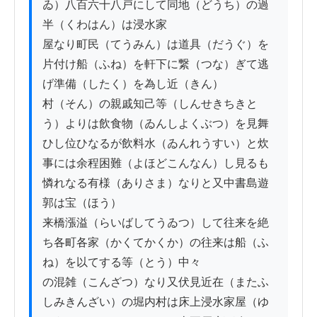
ゐ）八百六十八戸にして同地（どうち）の過
半（くわはん）は浸水家

屋なり町民（てうみん）は道具（だうぐ）を
片付け船（ふね）を軒下に繋（つな）ぎて逃
げ準備（したく）を為し近（きん）

村（そん）の親戚知己等（しんせきちきと
う）よりは飲食物（ゐんしよくぶつ）を見舞
ひし位ひなるが飲料水（ゐんれうすい）と炊

事には余程困難（よほどこんなん）し見るも
憐れなる有様（ありさま）なりと又中書島遊
郭は宝（ほう）

来橋漲溢（らいばしてうゐつ）して往来を絶
ち各町各家（かくてかくか）の往来は船（ふ
ね）を以てする等（とう）中々

の混雑（こんざつ）なり又伏見近在（またふ
しみきんざい）の堀内村は床上浸水家屋（ゆ