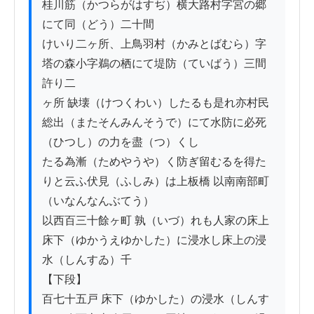
桂川筋（かつらがはすぢ）横大路村字宮の郷
にて同（どう）二十間

けいり二ヶ所、上鳥羽村（かみとばむら）字
塔の森小字鵜の栖にて堤防（ていばう）三間
許り二

ヶ所 缺壊（けつくわい）したるも是れ亦村民
総出（またそんみんそうで）にて水防に必死
（ひつし）の力を盡（つ）くし

たる為漸（ためやうや）く防ぎ留むるを得た
りと云ふ伏見（ふしみ）は上板橋 以南南部町
（いなんなんぶてう）

以西百三十餘ヶ町 孰（いづ）れも人家の床上
床下（ゆかうえゆかした）に浸水し床上の浸
水（しんすゐ）千

【下段】

百七十五戸 床下（ゆかした）の浸水（しんす