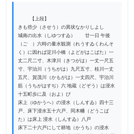
          【上段】

きも些少（させう）の異状なかりしよし

城南の出水（しゆつすゐ）　　廿一日 午後
（ごゝ）六時の量水観測（れうすゐくわんそ
く）に因れば淀川小橋（よどがはこばた）一

丈二尺二寸、木津川（きつがは）一丈一尺五
寸、宇治川（うちがは）九尺五寸、桂川一丈

五尺、賀茂川（かもがは）一丈四尺、宇治川
筋（うちがはすぢ）六 地蔵（どぞう）は浸水
十五町歩に及（およ）び

床上（ゆかうへ）の浸水（しんすゐ）四十三
戸、床下浸水五十六戸、同木幡（どうこば
た）は床上 浸水（しんすゐ）八戸

床下二十六戸にして耕地（かうち）の浸水