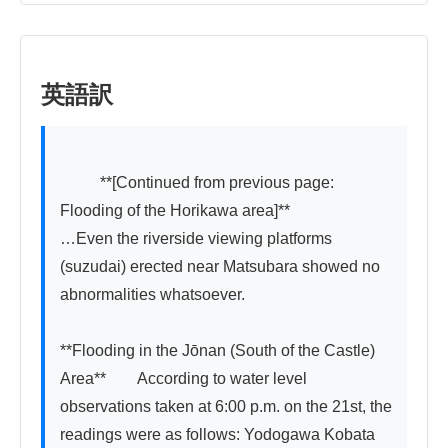
英語訳
          **[Continued from previous page: 
Flooding of the Horikawa area]**

…Even the riverside viewing platforms 
(suzudai) erected near Matsubara showed no 
abnormalities whatsoever.

**Flooding in the Jōnan (South of the Castle) 
Area**　　According to water level 
observations taken at 6:00 p.m. on the 21st, the 
readings were as follows: Yodogawa Kobata 