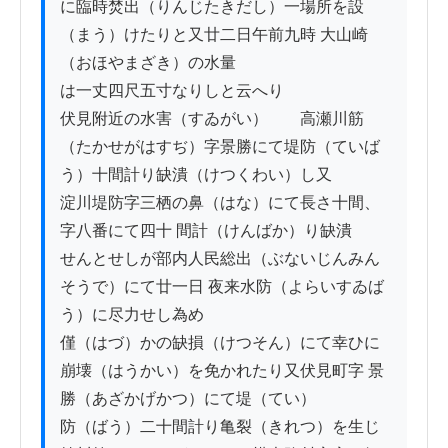
に臨時焚出（りんじたきだし）一場所を設
（まう）けたりと又廿二日午前九時 大山崎
（おほやまざき）の水量

は一丈四尺五寸なりしと云へり

伏見附近の水害（すゐがい）　　高瀬川筋
（たかせがはすぢ）字景勝にて堤防（ていば
う）十間計り缺潰（けつくわい）し又

淀川堤防字三栖の鼻（はな）にて長さ十間、
字八番にて四十 間計（けんばか）り缺潰

せんとせしが部内人民総出（ぶないじんみん
そうで）にて廿一日 夜来水防（よらいすゐば
う）に尽力せし為め

僅（はづ）かの缺損（けつそん）にて幸ひに
崩壊（はうかい）を免かれたり又伏見町字 景
勝（あざかげかつ）にて堤（てい）

防（ばう）二十間計り亀裂（きれつ）を生じ