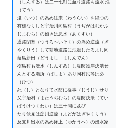
（しんすゐ）は二十七町に至り道路も流水 漲
（てう）

溢（いつ）の為め往来（わうらい）を絶つの
有様なりしと宇治川向島村（うぢがはむかふ
じまむら）の如きは悪水（あくすい）

通路閉塞（つうろへいそく）の為め逆流（ぎ
やくりう）して耕地道路に氾濫したるよし同
葭島新田（どうよしゞましんでん）

槇島村も浸水（しんすゐ）し堤防護岸決潰せ
んとする場所（ばしよ）あり同村民等は必
（ひつ）

死（し）となりて水防に従事（じうじ）せり
又宇治村（またうぢむら）の堤防決潰（てい
ばうけつくわい）は三十間に及び

たり伏見は淀川逆流（よどがはぎやくりう）
及支川出水の為め床上（ゆかうへ）の浸水家