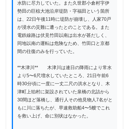
水防に尽力していた。また久世郡小倉村字伊
勢田の巨椋大池沿岸堤防・字福田という箇所
は、22日午後11時に堤防が崩壊し、人家70戸
が浸水の災難に遭ったとのことである。また
電鉄線路は伏見竹田以南は出水が甚だしく、
同地以南の運転は危険なため、竹田口と京都
間の往復のみを行っていた。

**木津川**　　木津川は連日の降雨により常水
より5〜6尺増水していたところ、21日午前6
時30分頃に一度に一丈二尺の洪水となり、木
津町上狛村に架設されていた泉橋の北詰から
30間ほど落橋し、通行人その他見物人7名がと
もに川に落ちたが、早速救助船4〜5艘でこれ
を救い上げ、命に別状はなかった。
