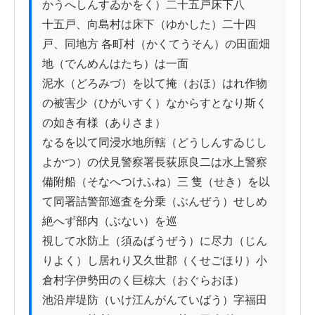
かうへしんすゐかをく）二十五戸床下八

十五戸、向島村は床下（ゆかした）二十四
戸、同地方 各町村（かくてうそん）の田面畑
地（でんめんはたち）は一面

泥水（どろみづ）を以て掩（おほ）はれ作物
の被害少（ひがいすく）なからすとなり斯く
の如き有様（ありさま）

なるを以て同浸水地所轄（どうしんすゐじし
よかつ）の伏見警察署長荻原良二は水上警察

備附船（そなへつけふね）三 隻（せき）を以
て同署詰警部巡査を分乗（ぶんぜう）せしめ
絶へず部内（ぶない）を巡

視して水防上（須ゐばうぜう）に尽力（じん
りよく）し居れり又久世郡（くせごほり）小
倉村字伊勢田のく巨椋大（おぐらおほ）

池沿岸堤防（いけ江んがんていばう）字福田