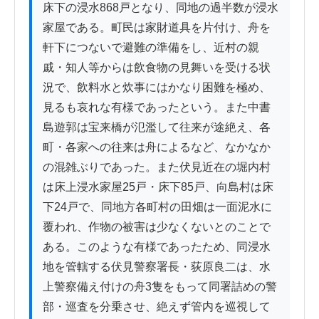
床下の浸水868戸となり、同地の過半数が浸水
家屋である。町民は家財道具を片付け、舟を
軒下につないで避難の準備をし、近村の親
戚・知人等からは飲食物の見舞いを受ける状
況で、飲料水と炊事にはかなり困難を極め、
見るも哀れな有様であったという。また中書
島遊郭は宝来橋が氾濫して往来が途絶え、各
町・各家への往来は舟によるなど、なかなか
の混雑ぶりであった。また伏見近在の堀内村
は床上浸水家屋25戸・床下85戸、向島村は床
下24戸で、同地方各町村の田畑は一面泥水に
覆われ、作物の被害は少なくないとのことで
ある。このような有様であったため、同浸水
地を管轄する伏見警察署長・荻原良二は、水
上警察備え付けの舟3隻をもって同署詰めの警
部・巡査を分乗させ、絶えず管内を巡視して