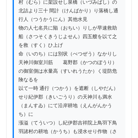
村（むら）に架設せし泉橋（いづみばし）の
北詰より三十 間計（けんばかり）り落橋し通
行人（つうかうにん）其他水見

物の人七名共に陥（おちい）りしが早速救助
船（さつそくきうじよせん）四五艘を以て之
を救（すく）ひ上げ

命（いのち）には別状（べつぜう）なかりし

天神川御室川筋　　葛野郡（かつのぼうり）
の御室側は水量高（すいれうたか）く堤防危
険なるを

以て一時 通行（つかう）を遮断（しやだん）
せり紀伊郡（きいごうり）の天神川も満水
（まんすゐ）にて沿岸耕地（えんがんかう
ち）に

漲溢（てういつ）し紀伊郡吉祥院上鳥羽下鳥
羽諸村の耕地（かうち）も浸水せり作物（さ