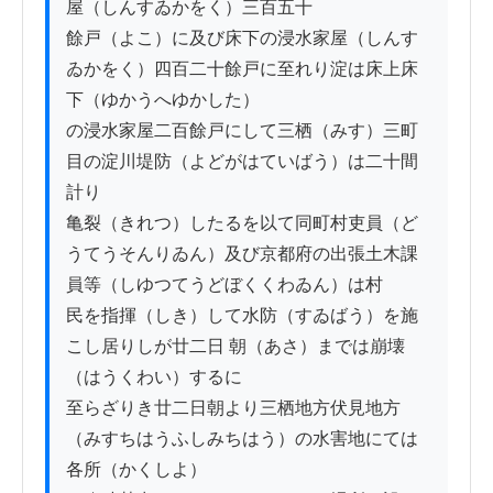
屋（しんすゐかをく）三百五十

餘戸（よこ）に及び床下の浸水家屋（しんす
ゐかをく）四百二十餘戸に至れり淀は床上床
下（ゆかうへゆかした）

の浸水家屋二百餘戸にして三栖（みす）三町
目の淀川堤防（よどがはていばう）は二十間
計り

亀裂（きれつ）したるを以て同町村吏員（ど
うてうそんりゐん）及び京都府の出張土木課
員等（しゆつてうどぼくくわゐん）は村

民を指揮（しき）して水防（すゐばう）を施
こし居りしが廿二日 朝（あさ）までは崩壊
（はうくわい）するに

至らざりき廿二日朝より三栖地方伏見地方
（みすちはうふしみちはう）の水害地にては
各所（かくしよ）
