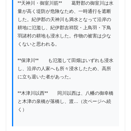
**天神川・御室川筋**　　葛野郡の御室川は水
量が高く堤防が危険なため、一時通行を遮断
した。紀伊郡の天神川も満水となって沿岸の
耕地に氾濫し、紀伊郡吉祥院・上鳥羽・下鳥
羽諸村の耕地も浸水した。作物の被害は少な
くないと思われる。

**保津川**　　も氾濫して田畑はいずれも浸水
し、沿岸の人家へも所々浸水したため、高所
に立ち退いた者があった。

**木津川以西**　　同川以西は、八幡の御幸橋
と木津の泉橋が落橋し、渡…（次ページへ続
く）
