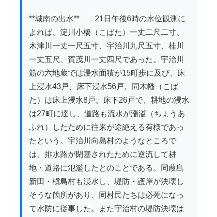
**城南の出水**　　21日午後6時の水位観測に
よれば、淀川小橋（こばた）一丈二尺二寸、
木津川一丈一尺五寸、宇治川九尺五寸、桂川
一丈五尺、賀茂川一丈四尺であった。宇治川
筋の六地蔵では浸水面積が15町歩に及び、床
上浸水43戸、床下浸水56戸。同木幡（こば
た）は床上浸水8戸、床下26戸で、耕地の浸水
は27町に達し、道路も流水が漲溢（ちょうあ
ふれ）したために往来が途絶える有様であっ
たという。宇治川向島村のようなところで
は、排水路が閉塞されたために逆流して耕
地・道路に氾濫したとのことである。同葭島
新田・槇島村も浸水し、堤防・護岸が決壊し
そうな箇所があり、同村民たちは必死になっ
て水防に従事した。また宇治村の堤防決壊は