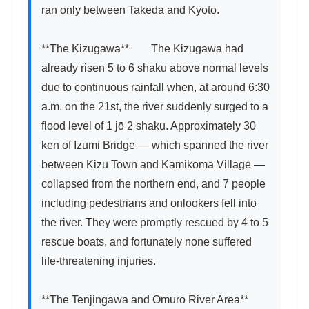
ran only between Takeda and Kyoto.

**The Kizugawa**　　The Kizugawa had 
already risen 5 to 6 shaku above normal levels 
due to continuous rainfall when, at around 6:30 
a.m. on the 21st, the river suddenly surged to a 
flood level of 1 jō 2 shaku. Approximately 30 
ken of Izumi Bridge — which spanned the river 
between Kizu Town and Kamikoma Village — 
collapsed from the northern end, and 7 people 
including pedestrians and onlookers fell into 
the river. They were promptly rescued by 4 to 5 
rescue boats, and fortunately none suffered 
life-threatening injuries.

**The Tenjingawa and Omuro River Area**　　