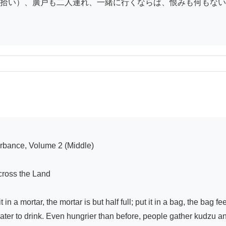
拾い）、廣戸も二人連れ、一緒に行くならば、恨みも何もない
ross the Land

in a mortar, the mortar is but half full; put it in a bag, the bag f
ater to drink. Even hungrier than before, people gather kudzu a