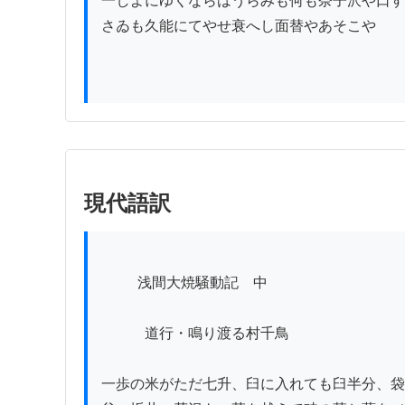
一しよにゆくならはうらみも何も奈子沢や口す
さゐも久能にてやせ衰へし面替やあそこや

現代語訳
          浅間大焼騒動記　中

　　　道行・鳴り渡る村千鳥

一歩の米がただ七升、臼に入れても臼半分、袋