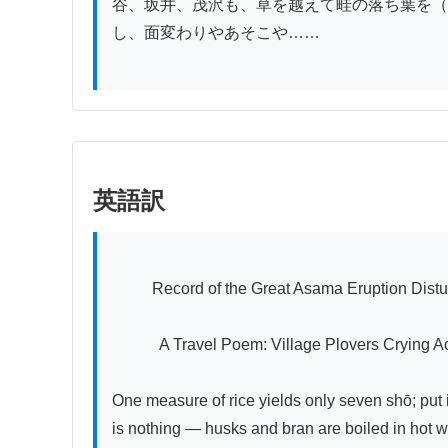
谷、坂井、茂沢も、草を越えて畦の落ち葉を（
し、面変わりやあそこや……

英語訳
          Record of the Great Asama Eruption Disturbance, Volume 2 (Middle)

　　　A Travel Poem: Village Plovers Crying Ac
One measure of rice yields only seven shō; put it 
is nothing — husks and bran are boiled in hot w