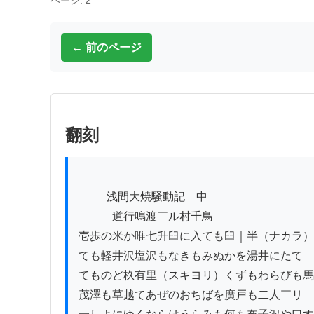
ページ: 2
← 前のページ
翻刻
          浅間大焼騒動記　中

　　　道行鳴渡￣ル村千鳥

壱歩の米か唯七升臼に入ても臼｜半（ナカラ）
ても軽井沢塩沢もなきもみぬかを湯井にたて

てものど杦有里（スキヨリ）くずもわらびも馬
茂澤も草越てあぜのおちばを廣戸も二人￣リ
