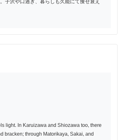
。子沢や口過ぎ、暮らしも久能にて痩せ衰え
eels light. In Karuizawa and Shiozawa too, there 
nd bracken; through Matorikaya, Sakai, and 