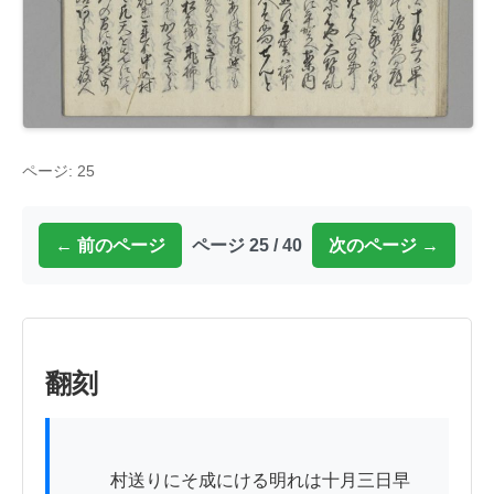
ページ: 25
← 前のページ
ページ 25 / 40
次のページ →
翻刻
          村送りにそ成にける明れは十月三日早
