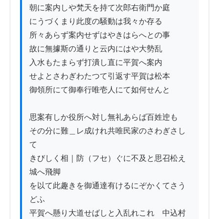
朝に案内しや梵天を持て次郎右衛門か庭

にうづくまり此度の騒動は我々か存る

所々あらず案内せずはやきはらへとの事

故に無據斯の通りと云内にはや大勢乱

入水もたまらず打潰し直に平賀へ案内

せよとさわぎわたつて引返す平賀は松本

御領所にて御奉行唯壱人にて如何せんと

思案有しか役所へ対し無礼あらば百姓迚も

その分に難＿レ成けれ共唯民家のさわぎさし
て

きびしく相｜防（フセ）ぐに不及と思召松え
城へ飛脚

を以て此趣きを御通達有けるにぞかくてさう
どふ

平賀へ懸り大道せばしと入乱れこれゟ中込村
