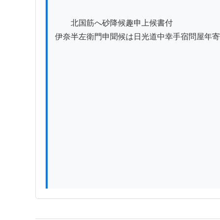
　　北国筋へ砂降候趣申上候書付

伊奈半左衛門申聞候は日光道中幸手宿問屋年寄