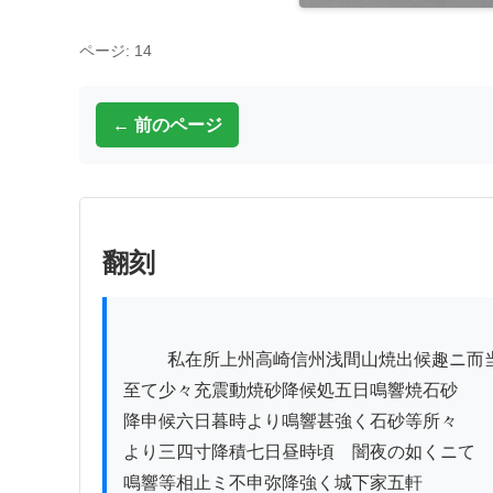
ページ: 14
← 前のページ
翻刻
          私在所上州高崎信州浅間山焼出候趣ニ而当月二

至て少々充震動焼砂降候処五日鳴響焼石砂

降申候六日暮時より鳴響甚強く石砂等所々

より三四寸降積七日昼時頃ゟ闇夜の如くニて

鳴響等相止ミ不申弥降強く城下家五軒
