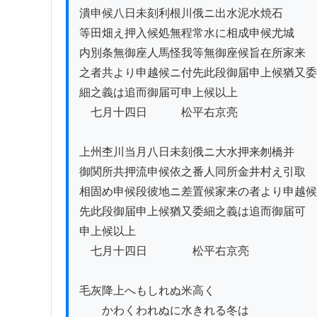
潰申候八日未刻利根川俄ニ出水泥水焼石

等田畑え押入候処無程常水に相成申候尤城

内別条無御座人馬怪我等無御座候旨在所家来

之者共より申越候ニ付先此段御届申上候猶又委

細之義は追而御届可申上候以上

　七月十四日　　　松平右京亮　　　　　　　
上州杢川当月八日未刻俄ニ大水押来刎橋并

御関所共押流申候依之番人同所金井村え引取

相固め申候段彼地ニ差置候家来の者より申越候

先此段御届申上候猶又委細之義は追而御届可

申上候以上

　七月十四日　　　　松平右京亮

毛灰降上へもしれぬ米高く

　　かわくわれぬに水きれる冬は
