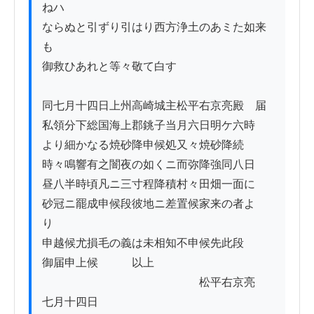
ねハ　　

ならぬと引ずり引はり西方浄土のあミた如来
も

御救ひあれと等々敬て白す

同七月十四日上州高崎城主松平右京亮殿ゟ届

私領分下総国海上郡銚子当月六日明ケ六時

より細かなる焼砂降申候処又々焼砂降続

時々鳴響有之闇夜の如くニ而弥降強同八日

昼八半時頃凡ニ三寸程降積村々田畑一面に

砂冠ニ罷成申候段彼地ニ差置候家来の者よ
り　

申越候尤損毛の義は未相知不申候先此段

御届申上候　　　以上　

　　　　　　　　　　　　　　松平右京亮

七月十四日
