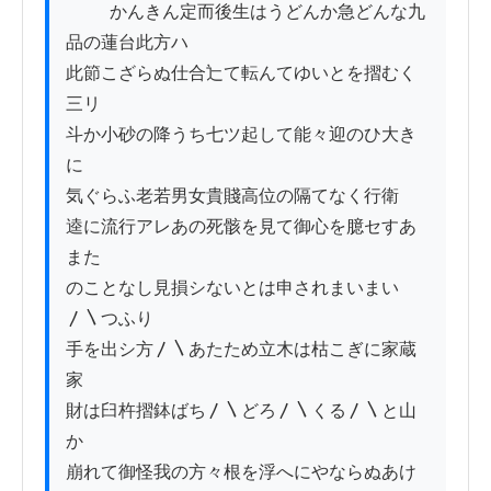
          かんきん定而後生はうどんか急どんな九
品の蓮台此方ハ

此節こざらぬ仕合辷て転んてゆいとを摺むく
三リ　

斗か小砂の降うち七ツ起して能々迎のひ大き
に

気ぐらふ老若男女貴賤高位の隔てなく行衛

逵に流行アレあの死骸を見て御心を臆セすあ
また

のことなし見損シないとは申されまいまい
〳〵つふり

手を出シ方〳〵あたため立木は枯こぎに家蔵
家

財は臼杵摺鉢ばち〳〵どろ〳〵くる〳〵と山
か

崩れて御怪我の方々根を浮へにやならぬあけ