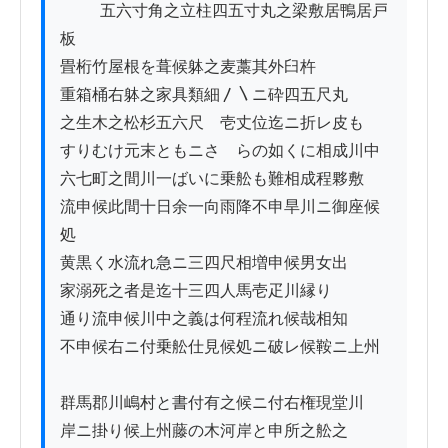
          五六寸角之立柱四五寸丸之梁敷居鴨居戸
板

畳桁竹屋根を葺候躰之麦藁其外臼杵

重箱桶右躰之家具類細〳〵ニ砕四五尺丸

之生木之松杉五六尺ゟ壱丈位迄ニ折レ皮も

すりむけ元末ともニさゝらの如くに相成川中

六七町之間川一ばいに乗舩も難相成程夥敷

流申候此間十日余一向雨降不申旱川ニ御座候
処

黄黒く水流れ急ニ三四尺相増申候男女出

家溺死之者是迄十三四人馬壱疋川縁り

通り流申候川中之義は何程流れ候哉相知

不申候右ニ付乗舩仕見候処ニ破レ候鞍ニ上州

群馬郡川嶋村と書付有之候ニ付右権現堂川

岸ニ掛り候上州藤の木河岸と申所之舩之
