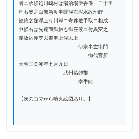
者ニ承候処川嶋村は湯治場伊香保ゟ二十里　

程も奥之由無急度申聞候右泥水故か鯉

鯰鱣之類浮上り川岸ニ寄夥敷手取ニ相成

申候右は先達而御触も御座候ニ付異変之

義故宿便ヲ以奉申上候以上

　　　　　　　　　　　　伊奈半左衛門

　　　　　　　　　　　　　　御代官所

天明三癸卯年七月九日

　　　　　　　　　武州葛飾郡

　　　　　　　　　　　　幸手向

【次のコマから噴火絵図あり。】
