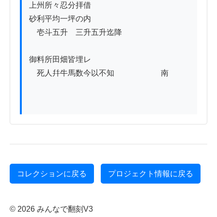
上州所々忍分拝借

砂利平均一坪の内

　壱斗五升ゟ三升五升迄降

御料所田畑皆埋レ

　死人幷牛馬数今以不知　　　　　　南

コレクションに戻る
プロジェクト情報に戻る
© 2026 みんなで翻刻V3