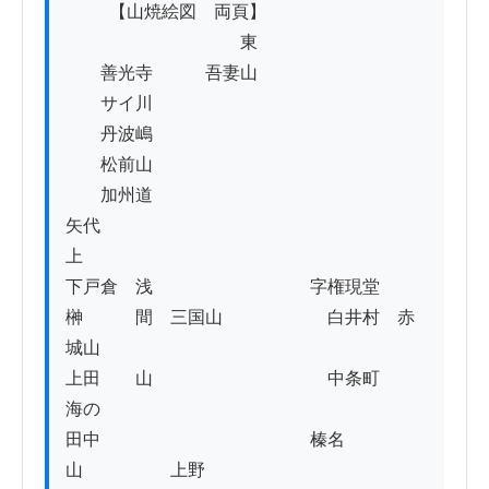
          【山焼絵図　両頁】

　　　　　　　　　　東

　　善光寺　　　吾妻山

　　サイ川

　　丹波嶋

　　松前山

　　加州道

矢代

上

下戸倉　浅　　　　　　　　　字権現堂

榊　　　間　三国山　　　　　　白井村　赤
城山

上田　　山　　　　　　　　　　中条町

海の

田中　　　　　　　　　　　　榛名
山　　　　　上野
