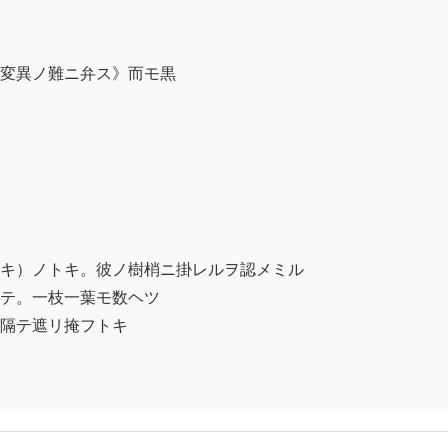
変異ノ難ニ弁ス》而モ黒

キ）ノトキ。彼ノ樹梢ニ掛レルヲ認メミル

テ。一枝一葉モ数ヘツ

隔テ遮リ掩フトキ
