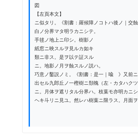
図

【左頁本文】

ニ似タリ。《割書：羅候障ノコトハ後ノ｜交蝕
白ノ分界マタ明ラカニシテ。

手毬ノ地上ニ印シ。樹影ノ

紙窓ニ映スルヲ見ルカ如キ

類ニ非ス。是ヲ以テ証スル

ニ。地影ノ月ヲ蝕スルノ説ハ。

巧意ノ鑿説ノミ。《割書：是一｜喩　》又前ニ

出セル九郎丘ノ一樫樹ニ頽魄（左・カタハクツ
ニ。月体ヲ遮リタル分界ハ。枝葉モ亦明カニシ
ヘキ斗リニ見ユ。然レハ樹葉ニ限ラス。月面ヲ