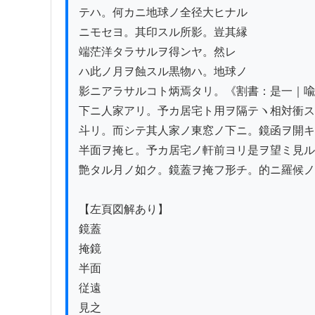
テハ。何カニ地球ノ全径大ヒナル

ニモセヨ。其印スル所影。豈其縁

端茫洋タラサルヲ得ンヤ。然レ

ハ此ノ月ヲ蝕スル黒物ハ。地球ノ

影ニアラサルコト炳焉タリ。《割書：是一｜喩
下ニ人家アリ。予カ居宅ト用ヲ隔テヽ相対衝ス
斗リ。而シテ其人家ノ東窓ノ下ニ。鏡函ヲ開キ
半面ヲ掩ヒ。予カ居宅ノ軒前ヨリ是ヲ望ミ見ル
艶タル月ノ如ク。鏡蓋ヲ掩フ形チ。的ニ羅候ノ
【左頁図解あり】

鏡蓋

掩鏡

半面

従遠

見之
