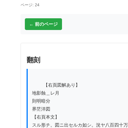
ページ: 24
← 前のページ
翻刻
          【右頁図解あり】

地影蝕＿レ月

則明暗分

界茫洋図

【右頁本文】

スル形チ。図ニ出セルカ如シ。況ヤ八百四十万