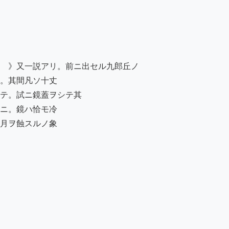
　》又一説アリ。前ニ出セル九郎丘ノ

。其間凡ソ十丈

テ。試ニ鏡蓋ヲシテ其

ニ。鏡ハ恰モ冷

月ヲ蝕スルノ象
