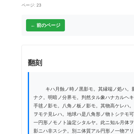
ページ: 23
← 前のページ
翻刻
          キハ月蝕ノ時ノ黒影モ。其縁端ノ処ハ。影茫洋トシテ。トリシメ

ナク。明暗ノ分界モ。判然タル象ハナカルヘキ
手毬ノ影モ。八角ノ板ノ影モ。其物高ケレハ。
ヲモテ見レハ。地球ハ是八角形ノ物トシテモ可
一円形ノモノト論定シタルヤ。此ニ知ル月体ヲ
影ニハ非スシテ。別ニ体質アル円形ノ一物アリ