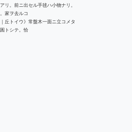
アリ。前ニ出セル手毬ハ小物ナリ。

。家ヲ去ルコ

｜丘トイウ》常盤木一面ニ立コメタ

囷トシテ。恰
