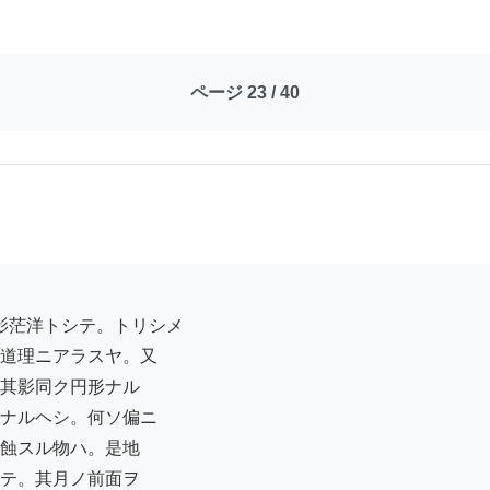
ページ 23 / 40
道理ニアラスヤ。又

其影同ク円形ナル

ナルヘシ。何ソ偏ニ

蝕スル物ハ。是地

テ。其月ノ前面ヲ
