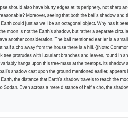
ot reasonable? Moreover, seeing that both the ball's shadow and 
Earth could just as well be an octagonal object. Why has it been
the moon is not the Earth's shadow, but rather a separate circula
I have another consideration. The ball mentioned earlier is a smal
 half a chō away from the house there is a hill. {{Note: Commonl
 tree protrudes with luxuriant branches and leaves, round in sha
variably hangs upon this tree-mass at the treetops. Its shadow s
ball's shadow cast upon the ground mentioned earlier, appears bl
arth, the distance that Earth's shadow travels to reach the moon's
 Sōdan. Even across a mere distance of half a chō, the shadow 