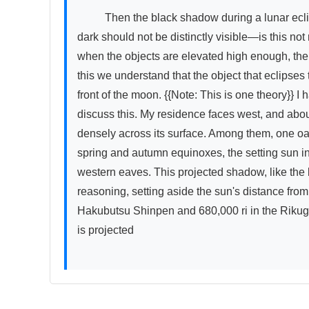
          Then the black shadow during a lunar eclipse should also have blurry edges at its periphery, not sharp and clear, and the boundary between light and 
dark should not be distinctly visible—is this n
when the objects are elevated high enough, the 
this we understand that the object that eclipses 
front of the moon. {{Note: This is one theory}} 
discuss this. My residence faces west, and about
densely across its surface. Among them, one oak
spring and autumn equinoxes, the setting sun in
western eaves. This projected shadow, like the 
reasoning, setting aside the sun's distance from E
Hakubutsu Shinpen and 680,000 ri in the Rikugō
is projected
