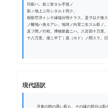
印影ハ。前ニ挙タル手毬ノ

影ノ地上ニ印シタルト同ク。

樹影茫洋トシテ縁端分明ナラス。是ヲ以テ推ス
ノ離地ハ免モアレ。地球ノ向背ニ生スル影ノ。
及フ間ノ行程。博物新篇ニハ。八百四十万里。
十八万里。僅ニ半丁｜底（ホド）ノ間スラ。日
現代語訳
          月食の時の黒い影も、その縁の部分は影が茫洋としてはっきりせず、明暗の境界も判然とした様子はないはずの道理ではないか。また手毬の影も八角