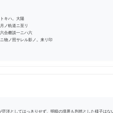
トキハ。大陽

月ノ軌道ニ至リ

六合樷談一ニハ六

ニ物ノ照サレル影ノ。来リ印
