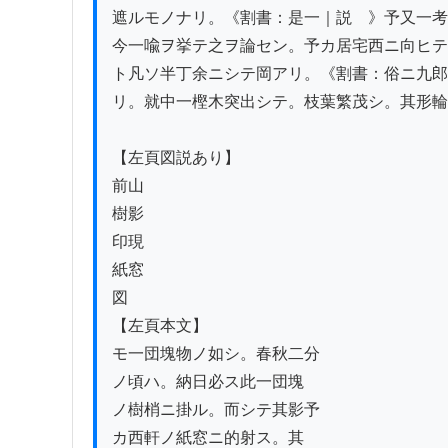
遮ルモノナリ。《割書：是一｜説　》予又一考
今一喩ヲ挙テ之ヲ論セン。予カ居宅西ニ向ヒテ
ト凡ソ半丁余ニシテ岡アリ。《割書：俗ニ九郎
リ。就中一樫木突出シテ。枝葉繁茂シ。其形輪
【左頁図説あり】

前山

樹影

印現

紙窓

図

【左頁本文】

モ一団塊物ノ如シ。春秋二分

ノ頃ハ。納日必ス此一団塊

ノ樹梢ニ掛ル。而シテ其影予

カ西軒ノ紙窓ニ的射ス。其
