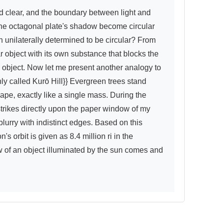
the octagonal plate's shadow become circular 
 unilaterally determined to be circular? From 
r object with its own substance that blocks the 
l object. Now let me present another analogy to 
y called Kurō Hill}} Evergreen trees stand 
pe, exactly like a single mass. During the 
trikes directly upon the paper window of my 
urry with indistinct edges. Based on this 
 orbit is given as 8.4 million ri in the 
of an object illuminated by the sun comes and 