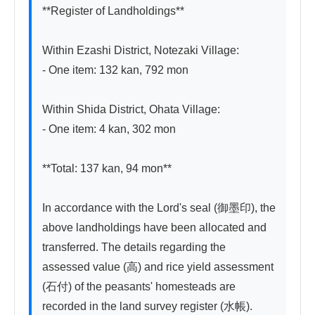
**Register of Landholdings**

Within Ezashi District, Notezaki Village:

- One item: 132 kan, 792 mon

Within Shida District, Ohata Village:

- One item: 4 kan, 302 mon

**Total: 137 kan, 94 mon**

In accordance with the Lord's seal (御墨印), the 
above landholdings have been allocated and 
transferred. The details regarding the 
assessed value (高) and rice yield assessment 
(石付) of the peasants' homesteads are 
recorded in the land survey register (水帳). 