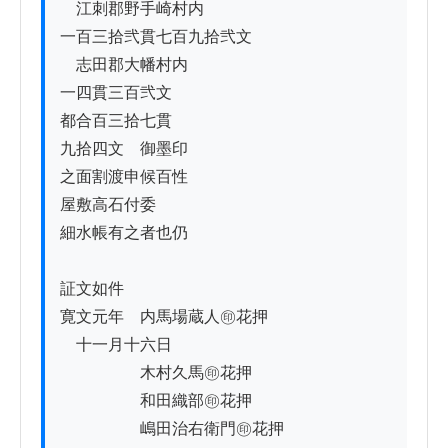
　江刺郡野手崎村内

一百三拾弐貫七百九拾弐文

　志田郡大幡村内

一四貫三百弐文

都合百三拾七貫

九拾四文　御墨印

之面割渡申候百性

屋敷高石付委

細水帳有之者也仍

証文如件

寛文元年　内馬場蔵人㊞花押

　十一月十六日

　　　　　木村久馬㊞花押

　　　　　和田織部㊞花押

　　　　　嶋田治右衛門㊞花押
