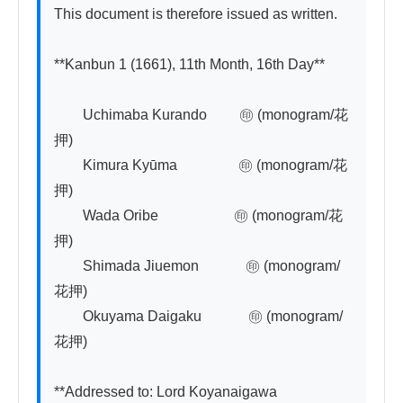
This document is therefore issued as written.

**Kanbun 1 (1661), 11th Month, 16th Day**

　　Uchimaba Kurando　　 ㊞ (monogram/花
押)

　　Kimura Kyūma　　　　 ㊞ (monogram/花
押)

　　Wada Oribe　　　　　 ㊞ (monogram/花
押)

　　Shimada Jiuemon　　　 ㊞ (monogram/
花押)

　　Okuyama Daigaku　　　 ㊞ (monogram/
花押)

**Addressed to: Lord Koyanaigawa 