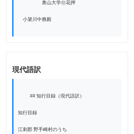
　　　　　奥山大学㊞花押

　小簗川中務殿

現代語訳
          ## 知行目録（現代語訳）

知行目録

江刺郡 野手崎村のうち
