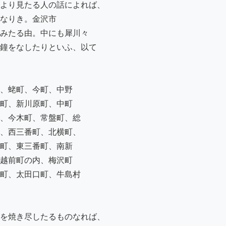
より見たる人の話によれば、

なりき。金沢市

みたる由。中にも犀川々

鐘をなしたりといふ、以て

、蛯町、今町、中野

町、新川原町、中町

、今木町、常盤町、総

、西三番町、北横町、

町、東三番町、南新

越前町の内、梅沢町

町、太田口町、牛島村

を焼き尽したるものなれば、
