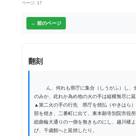
ページ: 17
← 前のページ
翻刻
          ん、何れも県庁に集合（しうがふ）し、全力を此処に尽（つく）したるも其甲斐（そのかひ）なき

のみか、此れか為め他の火の手は縦横無尽に延
▲第二火の手の行先　県庁を焼払（やきはら）
部を焼き、二番町に出て、東本願寺別院市役所
総曲輪大通りの一側を無きものにし、越川楼よ
び、千歳館へと延焼したり。
