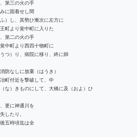
、第三の火の手

みに固着せし間

ふ）し、其勢ひ漸次に左方に

王町より覚中町に入りた

、第二の火の手

覚中町より西四十物町に

うつ）り、病院に移り、終に師

消防なしに放棄（はうき）

冶町付近を撃破して、中

（な）きものにして、大橋に及（およ）ひ

、更に神通川を

失したり。

後五時頃迄は全
