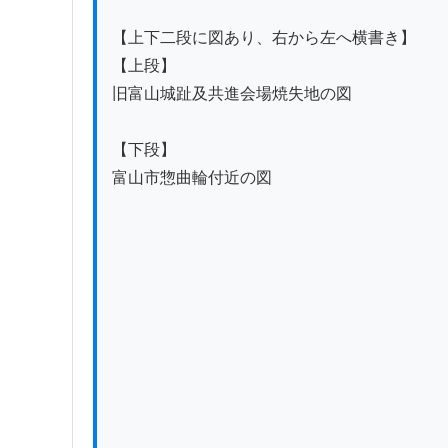
【上下二段に図あり、右から左へ横書き】

【上段】

旧富山城趾及共進会場焼失地の図

【下段】

富山市惣曲輪付近の図
