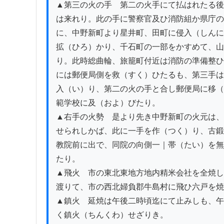
▲第三の火の手　第二の火手にて払はれたる後
は来れり。此の手に警察官及ひ消防組か県庁の
に、中野新町より星井町、田町に侵入（しんに
拡（ひろ）かり、千石町の一部をかすめて、山
り。此時総曲輪、旅籠町付近は消防の準備整ひ
には郵便局側を救（すく）ひたるも、第三手は
入（い）り、第二の火の手と合し郵便局に移（
範学校に及（およ）びたり。

▲右手の火勢　是より先き中野新町の火元は、
せられしかば、此に一手を作（つく）り、古鍛
教院前に出で、同院の向側一｜帯（たい）を無
たり。

▲飛火　市の東北東地方地内精米会社を全焼し
渡りて、市の西北婦負郡牛島村に飛ひ六戸を焼
▲鎮火　延焼は午後二時頃迄にて止みしも、午
く鎮火（ちんくわ）せざりき。
