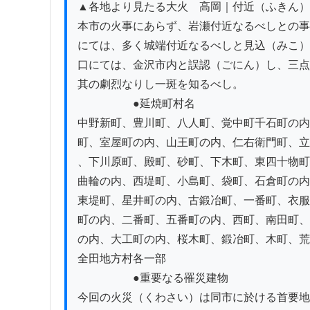
▲各地より見たる大火　高岡｜付近（ふきん）
本市の火事にあらず、岩瀬付近なるべしとの事
にては、多く城端付近なるべしと見込（みこ）
口にては、金沢市内と誤認（ごにん）し、三点
其の劇烈なりし一斑を知るべし。

　　　　　●延焼町村名

中野新町、豊川町、八人町、覚中町千石町の内
町、室屋町の内、山王町の内、仁右衛門町、立
、下川原町、殿町、砂町、下木町、東四十物町
曲輪の内、西堤町、小島町、袋町、石倉町の内
東堤町、星井町の内、古鍛冶町、一番町、衣服
町の内、二番町、五番町の内、西町、南田町、
の内、大工町の内、桜木町、鍛冶町、木町、荒
全田地方村各一部

　　　　　●重要なる罹災建物

今回の火災（くわさい）は同市に於ける首要地