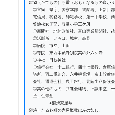
建物（たてもの）も重（おも）なるもの多かり
　◎官衙　県庁、警察本部、警察署、上新川郡
　電信局、税務署、師範学校、第一中学校、商
　啓廸校女子部、尋常小学三ケ所

　◎新聞社　北陸政論社、富山実業新聞社、越
　◎活版所　いろは、城村、高見

　◎病院　市立、山田

　◎寺院　東西本願寺別院其の外六ケ寺

　◎神社　日枝神社

　◎銀行会社　十二銀行、四十七銀行、倉庫銀
　議所、羽二重組合、永井機業場、富山貯蓄銀
　会社、通運会社、農工銀行、北陸生命保険会
　◎其の他のもの　共進会建物、旧議事堂、千
　堂、仁寿堂

　　　　　●類焼家屋敷

類焼したる各町の家屋概数は左の如し。
