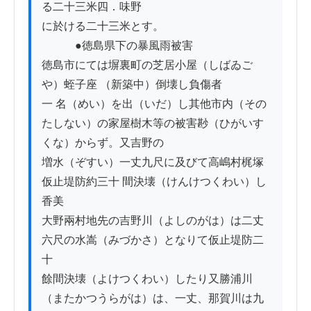
る二十三米四．味野

に於ける二十三米とす。

　　　●徳島県下の暴風雨被害

徳島市にては塀裏町の芝居小屋（しばゐご
や）蛭子座 （新築中）倒壊し負傷者

一 名（めい）を出（いだ）し其他市内（その
たしない）の家屋樹木等の被害尠（ひがいす
くな）からず。又吉野の

増水（ぞすい）一丈九尺に及びて高嶋村梶塚
仮止堤防約三十 間決壊（けんけつくわい）し
香美

大野兩村地先の吉野川（よしのがは）は二丈
六尺の水嵩（みづかさ）となりて仮止堤防二
十

餘間決壊（よけつくわい）したり又勝浦川
（またかつうらがは）は、一丈、那賀川は九