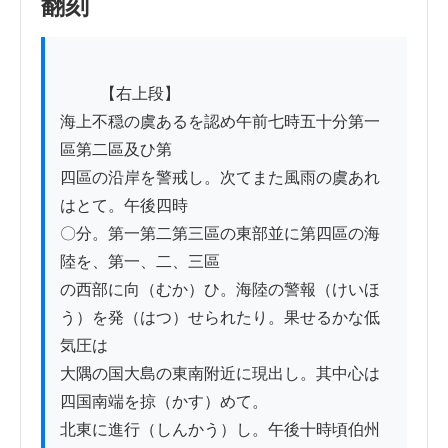
翻刻
          【右上段】

海上不穏の虞あるを認め午前七時五十分第一
區第二區及ひ第

四區の沿岸を警戒し。次てまた風雨の虞あれ
はとて。午後四時

〇分。第一第二第三區の東部並に第四區の海
陸を、第一、二、三區

の西部に向（むか）ひ。海陸の警報（けいほ
う）を発（はつ）せられたり。果せるかな低
気圧は

大隅の国大島の東南附近に現出し。其中心は
四国南端を掠（かす）めて。

北東に進行（しんかう）し。午後十時頃伯州