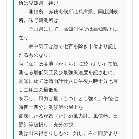
所は愛媛県。神戸　　　

　　測候所。赤穂測候所は兵庫県。岡山測候
所。味野観測所は

　　岡山県にして。高知測候所は高知県下に
在り。

　　表中気圧は総て七百を除き十位より記し
たるものなり。

尚（な）ほ各地（かくち）に於（おい）て観
測せる最低気圧及び最強風速度を記さむに。

高知に於ては晴雨計廿八日午後八時十分七百
廿二粍二の最低度

を示し。風力は最（もつ）とも強く。午後七
時四十四分に測候所の屋上を

崩壊したるが為（た）め風力計。風信器。日
照計等破損し。充分の観

測は出来得ざりしものゝ如し。左に同所より