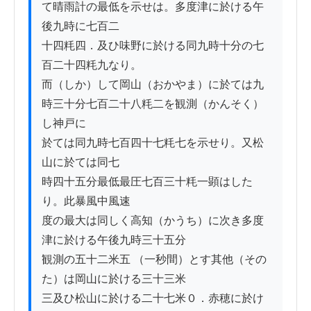
て晴雨計の最低を示せは。多度津に於ける午
後九時に七百二

十四粍四．及ひ味野に於ける同九時十分の七
百二十四粍九なり。

而（しか）して岡山（おかやま）に於ては九
時三十分七百二十八粍二を観測（かんそく）
し神戸に

於ては同九時七百四十七粍七を示せり。又松
山に於ては同七

時四十五分最低最圧七百三十粍一顕はした
り。此暴風中風速

度の最大は同しく高知（かうち）に次き多度
津に於ける午後九時三十五分

観測の五十二米五 （一秒間）とす其他（その
た）は岡山に於ける三十三米

三及ひ松山に於ける二十七米０．赤穂に於け