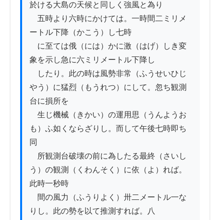
於ける大島の天候と同しく強風と為り

　五時より六時にかけては。一時間二ミリメ
ートル下降（かこう）し七時

　に至ては俄（には）かに激（はげ）しき変
象を示し急に六ミリメートル下降し

　したり。此の時は風勢非常（ふうせいひじ
やう）に猛烈（もうれつ）にして。忽ち観測
台に損所を

　生じ機械（きかい）の運用思（うんようお
も）ふ如くならざりし。而して午後七時即ち
同

　所観測台破壊の前に為したる最終（さいし
う）の観測（くわんそく）に依（よ）れば。
此時一秒時

　間の風力（ふうりよく）卅二メートル一な
りし。此の勢を以て推測すれば。八
