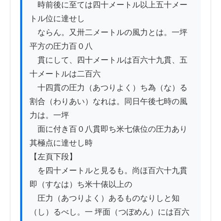
　時前後に至ては四十メートル以上五十メー
トル位に達せし

　ならん。又卅二メートルの風力とは。一坪
平方の圧力百０八

　貫にして、四十メートルは百六十九貫、五
十メートルは二百六

　十四貫の圧力（あつりよく）ち為（な）る
割合（わりあい）なれは。同日午後七時の風
力は。一坪

　面に付き百０八貫即ち米七俵位の圧力あり
其極点に達せし時

【左頁下段】

　を四十メートルと見るも。尚ほ百六十九貫 
即（すなは）ち米十俵以上の

　圧力（あつりよく）あるものなりしと知
（し）るべし。一 坪面（つぼめん）には百六