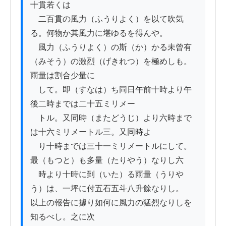
十貫若くは

　二百貫の風力（ふうりよく）を以て吹気
る。何物か其風力に堪ゆるを得んや。

　風力（ふうりよく）の斯（か）かる未曾有
（みそう）の激烈（げきれつ）を極めしも。
雨量は割合少量に

　して。即（すなは）ち同日午前十時より午
後二時までは二十五ミリメー

　トル。又同時（またどうじ）より六時まで
は十六ミリメートル三。又同時よ

　り十時までは三十一ミリメートルにして。
最（もつと）も多量（たりやう）なりし六

　時より十時に到（いた）る雨量（うりや
う）は、一坪に付五石五斗八升餘なりし。

以上の報告に據り如何に風力の猛烈なりしを
知るべし。之に次
