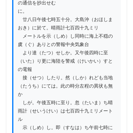
の通信を抄出せむ

に。

　廿八日午後七時五十分。大島沖（おほしま
おき）に於て。晴雨計七百四十九ミリ

　メートルを示（しめ）し同時に海上不穏の
虞（ぐ）ありとの警報中央気象台

　より達（たつ）せしか。又午後四時に至
（いた）り更に海陸を警戒（けいかい）すと
の電報

　接（せつ）したり。然（しか）れども当地
（たうち）にては。此の時分左程の異状も無
か

　しが。午後五時に至り。忽（たいま）ち晴
雨計（せいうけい）は七百四十九ミリメート
ル

　示（しめ）し。即（すなは）ち午前七時に