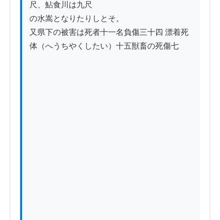
尺、鮎食川は九尺

の水嵩となりたりしとそ。

又県下の被害は死者十一名負傷三十四 漂着死
体（へうちやくしたい）十五獣畜の死傷七
