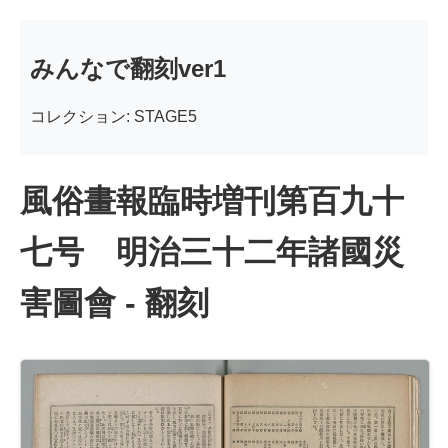
みんなで翻刻ver1
コレクション: STAGE5
風俗畫報臨時増刊第百九十
七号 明治三十二年諸國災
害圖會 - 翻刻