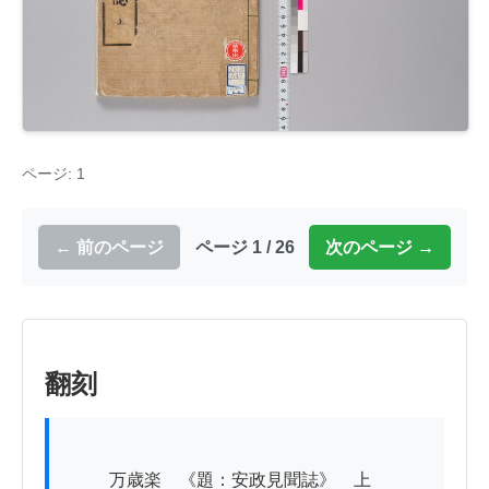
ページ: 1
← 前のページ
ページ 1 / 26
次のページ →
翻刻
          万歳楽　《題：安政見聞誌》　上
