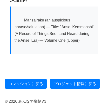
          Manzairaku (an auspicious 
phrase/salutation) — Title: "Ansei Kemmonshi" 
(A Record of Things Seen and Heard during 
the Ansei Era) — Volume One (Upper)

コレクションに戻る
プロジェクト情報に戻る
© 2026 みんなで翻刻V3