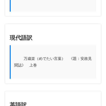
現代語訳
          万歳楽（めでたい言葉）　《題：安政見
聞誌》　上巻

英語訳