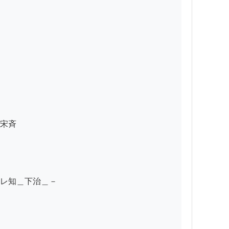
宋斉

レ知＿下治＿－
