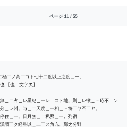
ページ 11 / 55
 【也：文字欠】

無＿二占＿レ星紀＿一レ￣コト地。則＿レ徴＿－応不￣ン

分＿レ州。与＿二天度＿一相＿－符￣ヤ否￣ヤ。

停住＿一。日月無＿二私照＿一。列宿

漢謂￣ク経星以＿二￣ス角亢。鄭之分野
