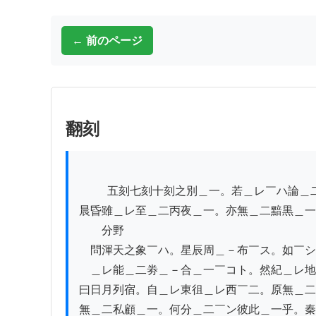
← 前のページ
翻刻
          五刻七刻十刻之別＿一。若＿レ￣ハ論＿二極￣ノ高￣コト七十二度以上之度＿一。

晨昏雖＿レ至＿二丙夜＿一。亦無＿二黯黒＿一也
　　分野

　問渾天之象￣ハ。星辰周＿－布￣ス。如￣シ
　＿レ能＿二劵＿－合＿一￣コト。然紀＿レ地
曰日月列宿。自＿レ東徂＿レ西￣二。原無＿二
無＿二私顧＿一。何分＿二￣ン彼此＿一乎。秦