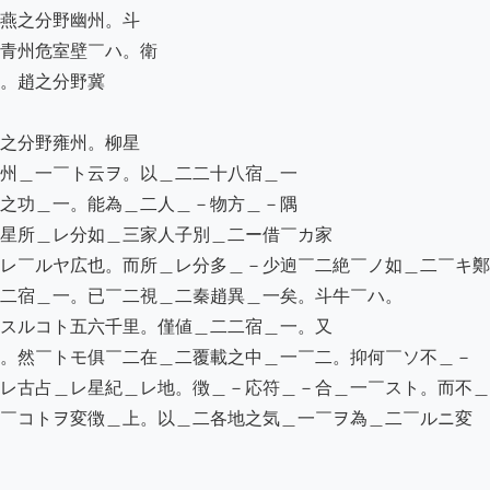
燕之分野幽州。斗

青州危室壁￣ハ。衛

。趙之分野冀

之分野雍州。柳星

州＿一￣ト云ヲ。以＿二二十八宿＿一

之功＿一。能為＿二人＿－物方＿－隅

星所＿レ分如＿三家人子別＿二ー借￣カ家

レ￣ルヤ広也。而所＿レ分多＿－少逈￣二絶￣ノ如＿二￣キ鄭
二宿＿一。已￣二視＿二秦趙異＿一矣。斗牛￣ハ。

スルコト五六千里。僅値＿二二宿＿一。又

。然￣トモ俱￣二在＿二覆載之中＿一￣二。抑何￣ソ不＿－

レ古占＿レ星紀＿レ地。徴＿－応符＿－合＿一￣スト。而不＿
￣コトヲ変徴＿上。以＿二各地之気＿一￣ヲ為＿二￣ルニ変
