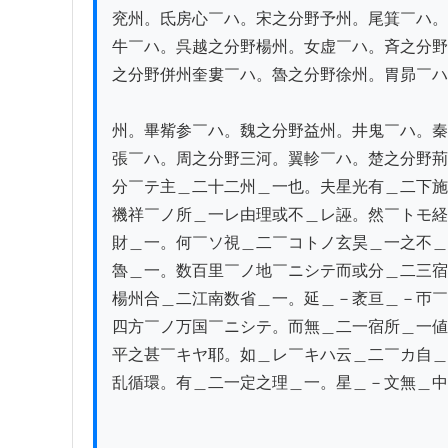
兖州。氐房心￣ハ。宋之分野予州。尾箕￣ハ。
牛￣ハ。呉越之分野楊州。女虚￣ハ。斉之分野
之分野併州奎婁￣ハ。魯之分野徐州。胃昴￣ハ
州。畢觜参￣ハ。魏之分野益州。井鬼￣ハ。秦
張￣ハ。周之分野三河。翼軫￣ハ。楚之分野荊
分￣テ主＿二十二州＿一也。夫星光有＿二下施
禨祥￣ノ所＿一レ由理或不＿レ誣。然￣トモ経
財＿一。何￣ソ視＿二￣コトノ玄昊＿一之不＿
魯＿一。数百里￣ノ地￣ニシテ而或分＿二三宿
楊州合＿二江南数省＿一。延＿－袤亘＿－帀￣
四方￣ノ万国￣ニシテ。而無＿二一宿所＿一値
平之甚￣キヤ耶。如＿レ￣キハ云＿二￣カ自＿
乱循環。有＿二一定之理＿一。星＿－文無＿中